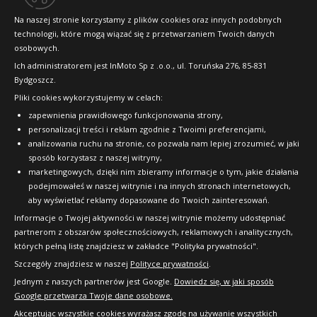
Konkursy i promocje
Na naszej stronie korzystamy z plików cookies oraz innych podobnych
technologii, które mogą wiązać się z przetwarzaniem Twoich danych
Raty
osobowych.
FAQ
Ich administratorem jest InMoto Sp z .o.o., ul. Toruńska 276, 85-831
Bydgoszcz.
Pliki cookies wykorzystujemy w celach:
OFICJALNY PARTNER
zapewnienia prawidłowego funkcjonowania strony,
personalizacji treści i reklam zgodnie z Twoimi preferencjami,
analizowania ruchu na stronie, co pozwala nam lepiej zrozumieć, w jaki
sposób korzystasz z naszej witryny,
marketingowych, dzięki nim zbieramy informacje o tym, jakie działania
podejmowałeś w naszej witrynie i na innych stronach internetowych,
aby wyświetlać reklamy dopasowane do Twoich zainteresowań.
Informacje o Twojej aktywności w naszej witrynie możemy udostępniać
partnerom z obszarów społecznościowych, reklamowych i analitycznych,
których pełną listę znajdziesz w zakładce "Polityka prywatności".
Szczegóły znajdziesz w naszej
Polityce prywatności
.
Jednym z naszych partnerów jest Google.
Dowiedz się, w jaki sposób
Google przetwarza Twoje dane osobowe.
Akceptując wszystkie cookies wyrażasz zgodę na używanie wszystkich