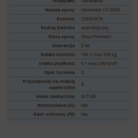
Producent
Yokohama
Nazwa opony
Geolandar CV G058
Rozmiar
235/65R18
Rodzaj bieżnika
asymetryczny
Klasa opony
Klasa Premium
Gwarancja
5 lat
Indeks nośności
106 = max 950 kg
Indeks prędkości
V = max 240 km/h
Opór toczenia
D
Przyczepność na mokrej
B
nawierzchni
Hałas zewnętrzny
B/71dB
Wzmocnienie (XL)
Nie
Rant ochronny (FR)
Nie