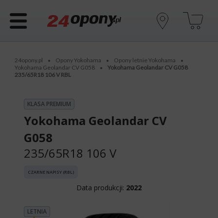
24opony.pl
Opony Yokohama
Opony letnie Yokohama
•
•
•
Yokohama Geolandar CV G058
Yokohama Geolandar CV G058
•
235/65R18 106 V RBL
KLASA PREMIUM
Yokohama Geolandar CV
G058
235/65R18 106 V
CZARNE NAPISY (RBL)
Data produkcji:
2022
LETNIA