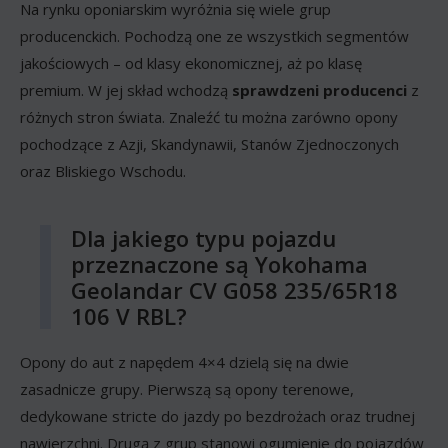
Na rynku oponiarskim wyróżnia się wiele grup
producenckich. Pochodzą one ze wszystkich segmentów
jakościowych – od klasy ekonomicznej, aż po klasę
premium. W jej skład wchodzą
sprawdzeni producenci
z
różnych stron świata. Znaleźć tu można zarówno opony
pochodzące z Azji, Skandynawii, Stanów Zjednoczonych
oraz Bliskiego Wschodu.
Dla jakiego typu pojazdu
przeznaczone są Yokohama
Geolandar CV G058 235/65R18
106 V RBL?
Opony do aut z napędem 4×4 dzielą się na dwie
zasadnicze grupy. Pierwszą są opony terenowe,
dedykowane stricte do jazdy po bezdrożach oraz trudnej
nawierzchni. Drugą z grup stanowi ogumienie do pojazdów