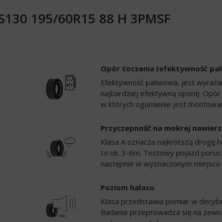
e S130 195/60R15 88 H 3PMSF
Opór toczenia (efektywność pa
Efektywność paliwowa, jest wyrażan
najbardziej efektywną oponę. Opór
w których ogumienie jest montowan
Przyczepność na mokrej nawierz
Klasa A oznacza najkrótszą drogę h
to ok. 3-6m. Testowy pojazd porusz
następnie w wyznaczonym miejscu 
Poziom hałasu
Klasa przedstawia pomiar w decybela
Badanie przeprowadza się na zewną