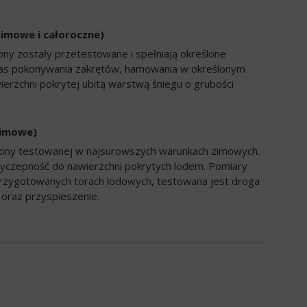
zimowe i całoroczne)
ony zostały przetestowane i spełniają określone
zas pokonywania zakrętów, hamowania w określonym
ierzchni pokrytej ubitą warstwą śniegu o grubości
zimowe)
opony testowanej w najsurowszych warunkach zimowych.
yczepność do nawierzchni pokrytych lodem. Pomiary
rzygotowanych torach lodowych, testowana jest droga
oraz przyspieszenie.