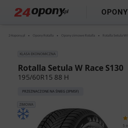
OPON
24opony.pl
Opony Rotalla
Opony zimowe Rotalla
Rotalla Setula W
•
•
•
KLASA EKONOMICZNA
Rotalla Setula W Race S130
195/60R15 88 H
PRZEZNACZONE NA ŚNIEG (3PMSF)
ZIMOWA
5 o