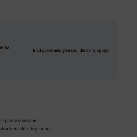
enia.
Błąd pobierania gwarancji dla danej opony.
y są niedozwolone.
kodzenia lub degradacji.