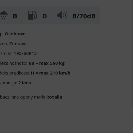
B
D
B/70dB
p:
Osobowe
zon:
Zimowe
zmiar:
195/60R15
deks nośności:
88 = max 560 kg
deks prędkości:
H = max 210 km/h
arancja:
2 lata
bacz inne opony marki
Rotalla