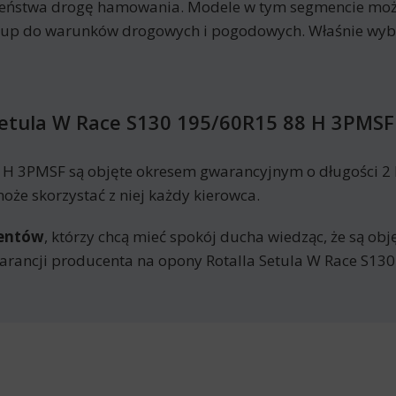
eczeństwa drogę hamowania. Modele w tym segmencie moż
kup do warunków drogowych i pogodowych. Właśnie wyb
Setula W Race S130 195/60R15 88 H 3PMSF
 H 3PMSF są objęte okresem gwarancyjnym o długości 2
że skorzystać z niej każdy kierowca.
mentów
, którzy chcą mieć spokój ducha wiedząc, że są ob
arancji producenta na opony Rotalla Setula W Race S13