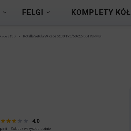
Y
FELGI
KOMPLETY KÓŁ
 Race S130
Rotalla Setula W Race S130 195/60R15 88 H 3PMSF
•
4.0
pinii
Zobacz wszystkie opinie