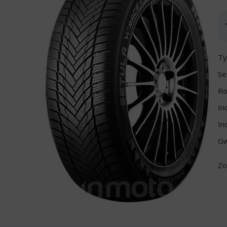
Ty
Se
Ro
In
In
Gw
Zo