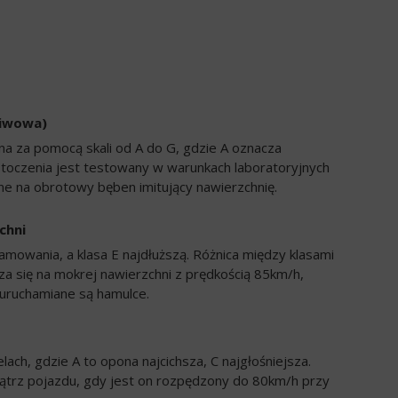
liwowa)
a za pomocą skali od A do G, gdzie A oznacza
 toczenia jest testowany w warunkach laboratoryjnych
e na obrotowy bęben imitujący nawierzchnię.
chni
amowania, a klasa E najdłuższą. Różnica między klasami
a się na mokrej nawierzchni z prędkością 85km/h,
uruchamiane są hamulce.
ch, gdzie A to opona najcichsza, C najgłośniejsza.
trz pojazdu, gdy jest on rozpędzony do 80km/h przy