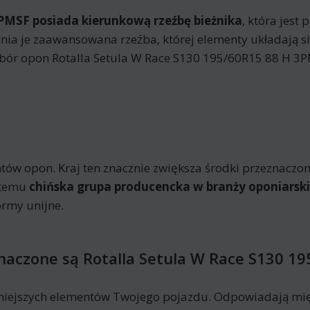
PMSF posiada kierunkową rzeźbę bieżnika
, która jest
 je zaawansowana rzeźba, której elementy układają się
. Wybór opon Rotalla Setula W Race S130 195/60R15 88 H 
ów opon. Kraj ten znacznie zwiększa środki przeznaczone
i temu
chińska grupa producencka w branży oponiarsk
rmy unijne.
znaczone są Rotalla Setula W Race S130 1
niejszych elementów Twojego pojazdu. Odpowiadają mię