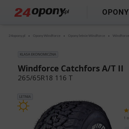
OPON
24opony.pl
Opony Windforce
Opony letnie Windforce
Windforce 
•
•
•
KLASA EKONOMICZNA
Windforce Catchfors A/T II
265/65R18 116 T
LETNIA
1 o