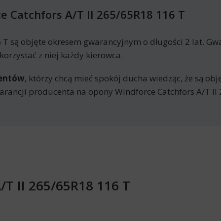
 Catchfors A/T II 265/65R18 116 T
 T są objęte okresem gwarancyjnym o długości 2 lat. G
orzystać z niej każdy kierowca.
mentów
, którzy chcą mieć spokój ducha wiedząc, że są ob
rancji producenta na opony Windforce Catchfors A/T II
/T II 265/65R18 116 T