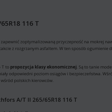
5/65R18 116 T
y zapewnić zoptymalizowaną przyczepność na mokrej nawi
akcie z rozgrzanym asfaltem. W ten sposób ogumienie du
 T to
propozycja klasy ekonomicznej
. Są to tanie mod
wniały odpowiedni poziom osiągów i bezpieczeństwa. W
ą wśród polskich kierowców.
hfors A/T II 265/65R18 116 T