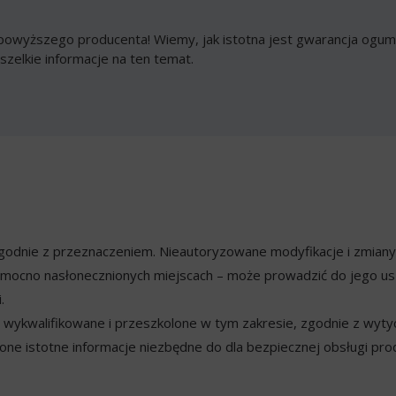
owyższego producenta! Wiemy, jak istotna jest gwarancja ogumi
szelkie informacje na ten temat.
ezgodnie z przeznaczeniem. Nieautoryzowane modyfikacje i zmian
mocno nasłonecznionych miejscach – może prowadzić do jego usz
.
ykwalifikowane i przeszkolone w tym zakresie, zgodnie z wyty
ne istotne informacje niezbędne do dla bezpiecznej obsługi pro