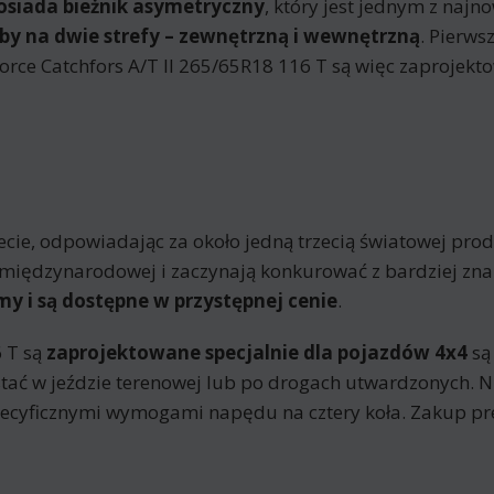
posiada bieżnik asymetryczny
, który jest jednym z naj
by na dwie strefy – zewnętrzną i wewnętrzną
. Pierws
ce Catchfors A/T II 265/65R18 116 T są więc zaprojekt
e, odpowiadając za około jedną trzecią światowej produk
nie międzynarodowej i zaczynają konkurować z bardziej z
my i są dostępne w przystępnej cenie
.
6 T są
zaprojektowane specjalnie dla pojazdów 4x4
są
tać w jeździe terenowej lub po drogach utwardzonych. Ni
pecyficznymi wymogami napędu na cztery koła. Zakup pr