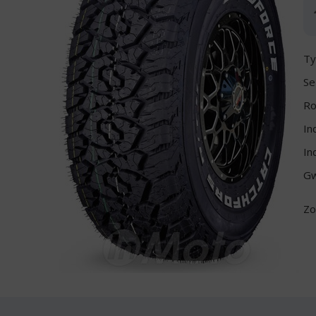
Ty
Se
Ro
In
In
Gw
Zo