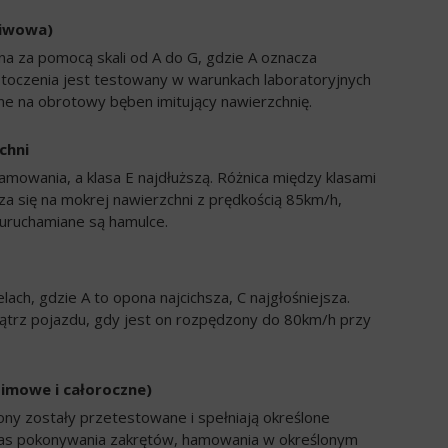
liwowa)
a za pomocą skali od A do G, gdzie A oznacza
 toczenia jest testowany w warunkach laboratoryjnych
e na obrotowy bęben imitujący nawierzchnię.
chni
amowania, a klasa E najdłuższą. Różnica między klasami
a się na mokrej nawierzchni z prędkością 85km/h,
uruchamiane są hamulce.
ch, gdzie A to opona najcichsza, C najgłośniejsza.
trz pojazdu, gdy jest on rozpędzony do 80km/h przy
zimowe i całoroczne)
ony zostały przetestowane i spełniają określone
zas pokonywania zakrętów, hamowania w określonym