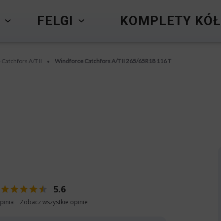
Y
FELGI
KOMPLETY KÓŁ
Catchfors A/T II
Windforce Catchfors A/T II 265/65R18 116 T
•
5.6
pinia
Zobacz wszystkie opinie