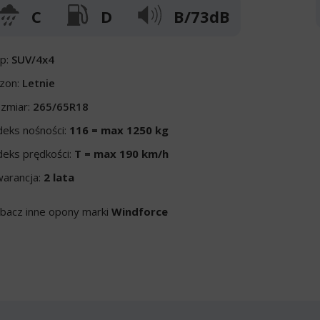
C
D
B/73dB
p:
SUV/4x4
zon:
Letnie
zmiar:
265/65R18
deks nośności:
116 = max 1250 kg
deks prędkości:
T = max 190 km/h
arancja:
2 lata
bacz inne opony marki
Windforce