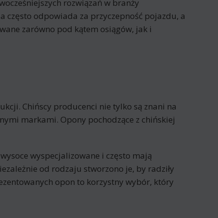
nowocześniejszych rozwiązań w branży
za często odpowiada za przyczepność pojazdu, a
owane zarówno pod kątem osiągów, jak i
cji. Chińscy producenci nie tylko są znani na
nanymi markami. Opony pochodzące z chińskiej
 wysoce wyspecjalizowane i często mają
ezależnie od rodzaju stworzono je, by radziły
ezentowanych opon to korzystny wybór, który