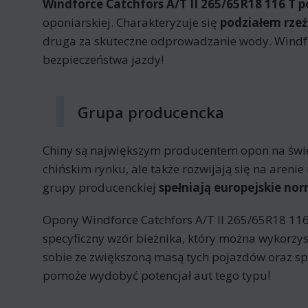
Windforce Catchfors A/T II 265/65R18 116 T 
oponiarskiej. Charakteryzuje się
podziałem rzeź
druga za skuteczne odprowadzanie wody. Windfor
bezpieczeństwa jazdy!
Grupa producencka
Chiny są największym producentem opon na świeci
chińskim rynku, ale także rozwijają się na are
grupy producenckiej
spełniają europejskie nor
Opony Windforce Catchfors A/T II 265/65R18 11
specyficzny wzór bieżnika, który można wykorzys
sobie ze zwiększoną masą tych pojazdów oraz s
pomoże wydobyć potencjał aut tego typu!