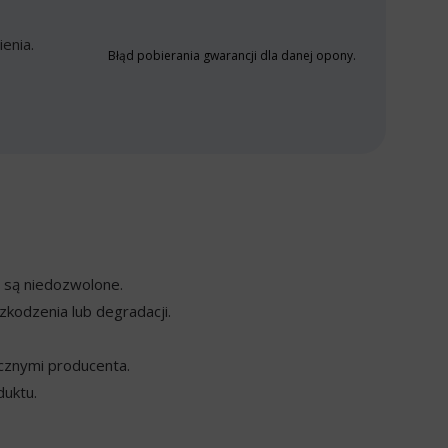
enia.
Błąd pobierania gwarancji dla danej opony.
y są niedozwolone.
kodzenia lub degradacji.
cznymi producenta.
duktu.