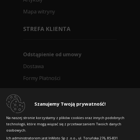
Mapa witryny
STREFA KLIENTA
Odstąpienie od umowy
Dostawa
Formy Płatności
Regulamin sklepu
Dlaczego warto kupić w 24opony.pl
Szanujemy Twoją prywatność!
Konkursy i promocje
Na naszej stronie korzystamy z plików cookies oraz innych podobnych
technologii, które mogą wiązać się z przetwarzaniem Twoich danych
Raty
osobowych.
FAQ
Ich administratorem jest InMoto Sp z .o.o., ul. Toruńska 276, 85-831