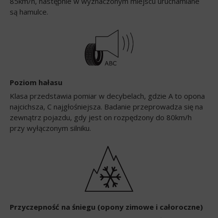
85km/h, następnie w wyznaczonym miejscu uruchamiane
są hamulce.
Poziom hałasu
Klasa przedstawia pomiar w decybelach, gdzie A to opona
najcichsza, C najgłośniejsza. Badanie przeprowadza się na
zewnątrz pojazdu, gdy jest on rozpędzony do 80km/h
przy wyłączonym silniku.
Przyczepność na śniegu (opony zimowe i całoroczne)