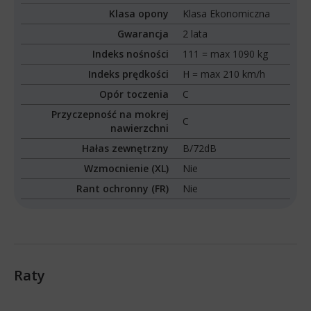
Klasa opony
Klasa Ekonomiczna
Gwarancja
2 lata
Indeks nośności
111 = max 1090 kg
Indeks prędkości
H = max 210 km/h
Opór toczenia
C
Przyczepność na mokrej
C
nawierzchni
Hałas zewnętrzny
B/72dB
Wzmocnienie (XL)
Nie
Rant ochronny (FR)
Nie
Raty