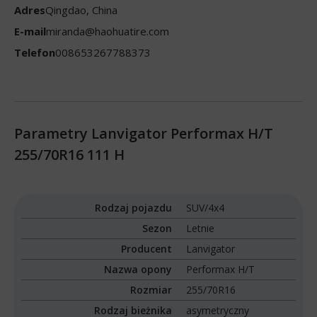
Adres
Qingdao, China
E-mail
miranda@haohuatire.com
Telefon
008653267788373
Parametry Lanvigator Performax H/T
255/70R16 111 H
Rodzaj pojazdu
SUV/4x4
Sezon
Letnie
Producent
Lanvigator
Nazwa opony
Performax H/T
Rozmiar
255/70R16
Rodzaj bieżnika
asymetryczny