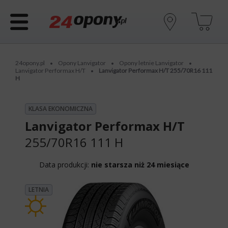
24opony.pl
Opony Lanvigator
Opony letnie Lanvigator
•
•
•
Lanvigator Performax H/T
Lanvigator Performax H/T 255/70R16 111
•
H
KLASA EKONOMICZNA
Lanvigator Performax H/T
255/70R16 111 H
Data produkcji:
nie starsza niż 24 miesiące
LETNIA