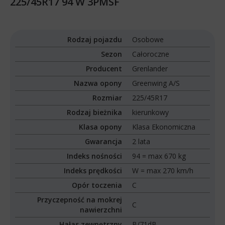
225/45R17 94 W 3PMSF
Rodzaj pojazdu
Osobowe
Sezon
Całoroczne
Producent
Grenlander
Nazwa opony
Greenwing A/S
Rozmiar
225/45R17
Rodzaj bieżnika
kierunkowy
Klasa opony
Klasa Ekonomiczna
Gwarancja
2 lata
Indeks nośności
94 = max 670 kg
Indeks prędkości
W = max 270 km/h
Opór toczenia
C
Przyczepność na mokrej
C
nawierzchni
Hałas zewnętrzny
B/71dB