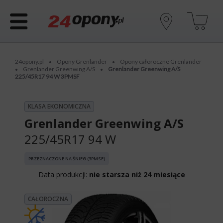
24opony.pl
Opony Grenlander
Opony całoroczne Grenlander
•
•
Grenlander Greenwing A/S
Grenlander Greenwing A/S
•
•
225/45R17 94 W 3PMSF
KLASA EKONOMICZNA
Grenlander Greenwing A/S
225/45R17 94 W
PRZEZNACZONE NA ŚNIEG (3PMSF)
Data produkcji:
nie starsza niż 24 miesiące
CAŁOROCZNA