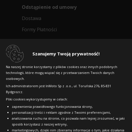
Odstąpienie od umowy
Dostawa
Formy Płatności
Regulamin sklepu
Dlaczego warto kupić w 24opony.pl
Szanujemy Twoją prywatność!
Konkursy i promocje
Na naszej stronie korzystamy z plików cookies oraz innych podobnych
technologii, które mogą wiązać się z przetwarzaniem Twoich danych
Raty
osobowych.
FAQ
Ich administratorem jest InMoto Sp z .o.o., ul. Toruńska 276, 85-831
Bydgoszcz.
Pliki cookies wykorzystujemy w celach:
OFICJALNY PARTNER
zapewnienia prawidłowego funkcjonowania strony,
personalizacji treści i reklam zgodnie z Twoimi preferencjami,
analizowania ruchu na stronie, co pozwala nam lepiej zrozumieć, w jaki
sposób korzystasz z naszej witryny,
marketingowych, dzięki nim zbieramy informacje o tym, jakie działania