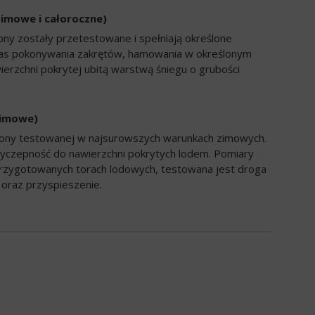
zimowe i całoroczne)
ony zostały przetestowane i spełniają określone
zas pokonywania zakrętów, hamowania w określonym
ierzchni pokrytej ubitą warstwą śniegu o grubości
zimowe)
opony testowanej w najsurowszych warunkach zimowych.
yczepność do nawierzchni pokrytych lodem. Pomiary
rzygotowanych torach lodowych, testowana jest droga
oraz przyspieszenie.