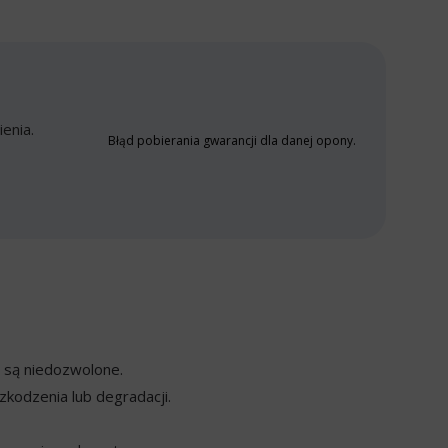
enia.
Błąd pobierania gwarancji dla danej opony.
y są niedozwolone.
kodzenia lub degradacji.