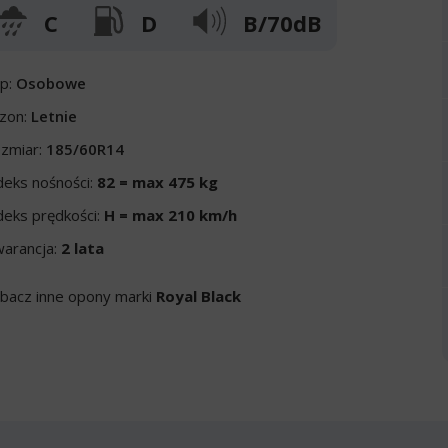
C
D
B/70dB
p:
Osobowe
zon:
Letnie
zmiar:
185/60R14
deks nośności:
82 = max 475 kg
deks prędkości:
H = max 210 km/h
arancja:
2 lata
bacz inne opony marki
Royal Black