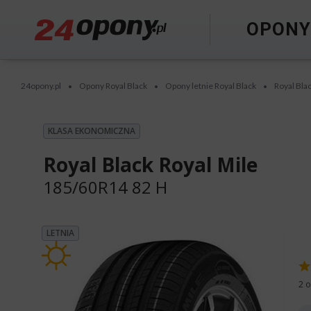
OPON
24opony.pl
Opony Royal Black
Opony letnie Royal Black
Royal Bla
•
•
•
KLASA EKONOMICZNA
Royal Black Royal Mile
185/60R14 82 H
LETNIA
2 o