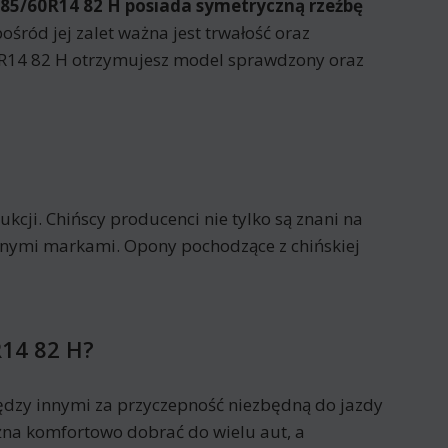
185/60R14 82 H posiada
symetryczną rzeźbę
ośród jej zalet ważna jest trwałość oraz
60R14 82 H otrzymujesz model sprawdzony oraz
cji. Chińscy producenci nie tylko są znani na
nanymi markami. Opony pochodzące z chińskiej
R14 82 H?
dzy innymi za przyczepność niezbędną do jazdy
na komfortowo dobrać do wielu aut, a