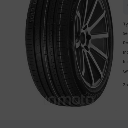
Ty
Se
Ro
In
In
Gw
Zo