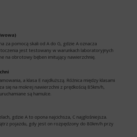
liwowa)
a za pomocą skali od A do G, gdzie A oznacza
 toczenia jest testowany w warunkach laboratoryjnych
e na obrotowy bęben imitujący nawierzchnię.
chni
amowania, a klasa E najdłuższą. Różnica między klasami
a się na mokrej nawierzchni z prędkością 85km/h,
uruchamiane są hamulce.
ch, gdzie A to opona najcichsza, C najgłośniejsza.
trz pojazdu, gdy jest on rozpędzony do 80km/h przy