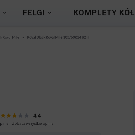
Y
FELGI
KOMPLETY KÓŁ
ck Royal Mile
Royal Black Royal Mile 185/60R14 82 H
•
4.4
pinie
Zobacz wszystkie opinie