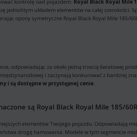
hować kontrolę nad pojazdem.
Royal Black Royal Mile 
 się jednolitym układem elementów na całej szerokości. Sp
ierając opony symetryczne Royal Black Royal Mile 185/
e, odpowiadając za około jedną trzecią światowej produk
nie międzynarodowej i zaczynają konkurować z bardziej z
my i są dostępne w przystępnej cenie
.
naczone są Royal Black Royal Mile 185/60
niejszych elementów Twojego pojazdu. Odpowiadają mię
eczeństwa drogę hamowania. Modele w tym segmencie moż