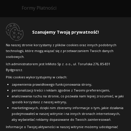
Formy Płatności
Regulamin sklepu
Dlaczego warto kupić w 24opony.pl
Szanujemy Twoją prywatność!
Konkursy i promocje
Na naszej stronie korzystamy z plików cookies oraz innych podobnych
technologii, które mogą wiązać się z przetwarzaniem Twoich danych
Raty
osobowych.
FAQ
Ich administratorem jest InMoto Sp z .o.o., ul. Toruńska 276, 85-831
Bydgoszcz.
Pliki cookies wykorzystujemy w celach:
OFICJALNY PARTNER
zapewnienia prawidłowego funkcjonowania strony,
personalizacji treści i reklam zgodnie z Twoimi preferencjami,
analizowania ruchu na stronie, co pozwala nam lepiej zrozumieć, w jaki
sposób korzystasz z naszej witryny,
marketingowych, dzięki nim zbieramy informacje o tym, jakie działania
podejmowałeś w naszej witrynie i na innych stronach internetowych,
aby wyświetlać reklamy dopasowane do Twoich zainteresowań.
Informacje o Twojej aktywności w naszej witrynie możemy udostępniać