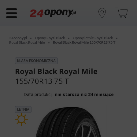
24opony.pl
Opony Royal Black
Opony letnie Royal Black
•
•
•
Royal Black Royal Mile
Royal Black Royal Mile 155/70R13 75 T
•
KLASA EKONOMICZNA
Royal Black Royal Mile
155/70R13 75 T
Data produkcji:
nie starsza niż 24 miesiące
LETNIA