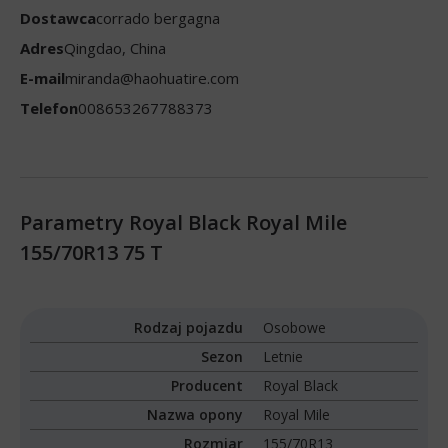
Dostawca
corrado bergagna
Adres
Qingdao, China
E-mail
miranda@haohuatire.com
Telefon
008653267788373
Parametry Royal Black Royal Mile
155/70R13 75 T
Rodzaj pojazdu
Osobowe
Sezon
Letnie
Producent
Royal Black
Nazwa opony
Royal Mile
Rozmiar
155/70R13