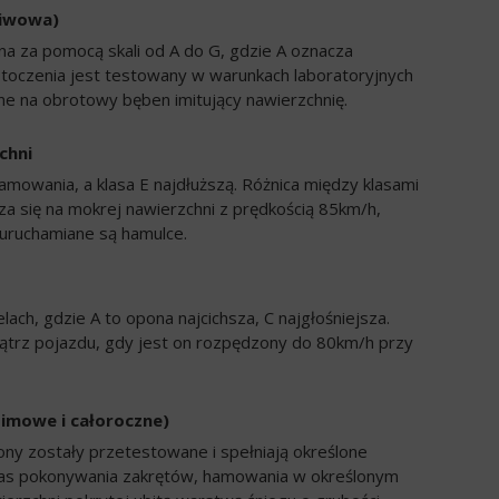
liwowa)
a za pomocą skali od A do G, gdzie A oznacza
 toczenia jest testowany w warunkach laboratoryjnych
e na obrotowy bęben imitujący nawierzchnię.
chni
amowania, a klasa E najdłuższą. Różnica między klasami
a się na mokrej nawierzchni z prędkością 85km/h,
uruchamiane są hamulce.
ch, gdzie A to opona najcichsza, C najgłośniejsza.
trz pojazdu, gdy jest on rozpędzony do 80km/h przy
zimowe i całoroczne)
ony zostały przetestowane i spełniają określone
zas pokonywania zakrętów, hamowania w określonym