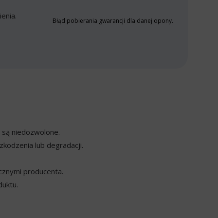
enia.
Błąd pobierania gwarancji dla danej opony.
y są niedozwolone.
kodzenia lub degradacji.
cznymi producenta.
duktu.