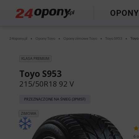
OPON
24opony.pl
Opony Toyo
Opony zimowe Toyo
Toyo S953
Toyo
•
•
•
•
KLASA PREMIUM
Toyo S953
215/50R18 92 V
PRZEZNACZONE NA ŚNIEG (3PMSF)
ZIMOWA
6 o