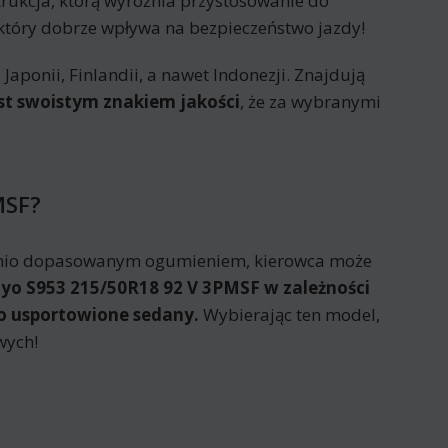
trukcja, którą wyróżnia przystosowanie do
tóry dobrze wpływa na bezpieczeństwo jazdy!
ponii, Finlandii, a nawet Indonezji. Znajdują
st swoistym znakiem jakości
, że za wybranymi
MSF?
dnio dopasowanym ogumieniem, kierowca może
o S953 215/50R18 92 V 3PMSF w zależności
po usportowione sedany.
Wybierając ten model,
wych!