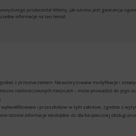
owyższego producenta! Wiemy, jak istotna jest gwarancja ogumi
szelkie informacje na ten temat.
ezgodnie z przeznaczeniem. Nieautoryzowane modyfikacje i zmian
mocno nasłonecznionych miejscach – może prowadzić do jego usz
.
ykwalifikowane i przeszkolone w tym zakresie, zgodnie z wyty
ne istotne informacje niezbędne do dla bezpiecznej obsługi pro