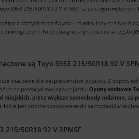
 kierunkiem rotacji. Jest to bardziej zaawansowana kons
Toyo S953 215/50R18 92 V 3PMSF są solidnym wyborem, k
ce z różnych stron świata – między innymi z Niemiec, Ja
i technologicznym. Niejedna grupa producencka często
je
znaczone są Toyo S953 215/50R18 92 V 3P
ze znaczenie dla bezpieczeństwa pojazdu. Z odpowie
ać pełen potencjał swojego pojazdu.
Opony osobowe Toy
od miejskich, przez większe samochody rodzinne, aż 
e, które jest dobrze dostosowane do samochodów osobo
3 215/50R18 92 V 3PMSF