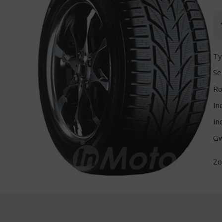
Ty
Se
Ro
In
In
Gw
Zo