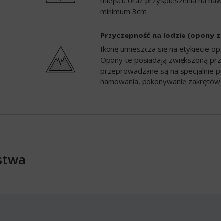
miejscu oraz przyspieszenia na naw
minimum 3cm.
Przyczepność na lodzie (opony 
Ikonę umieszcza się na etykiecie 
Opony te posiadają zwiększoną prz
przeprowadzane są na specjalnie p
hamowania, pokonywanie zakrętów 
stwa