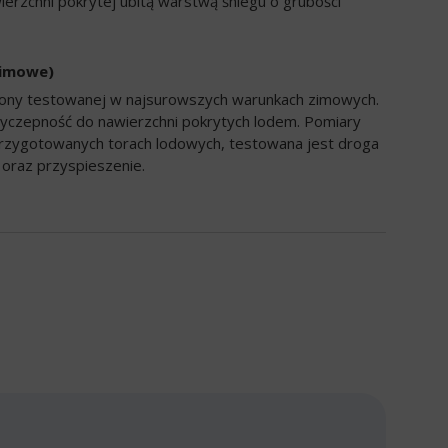
ierzchni pokrytej ubitą warstwą śniegu o grubości
zimowe)
opony testowanej w najsurowszych warunkach zimowych.
yczepność do nawierzchni pokrytych lodem. Pomiary
rzygotowanych torach lodowych, testowana jest droga
oraz przyspieszenie.