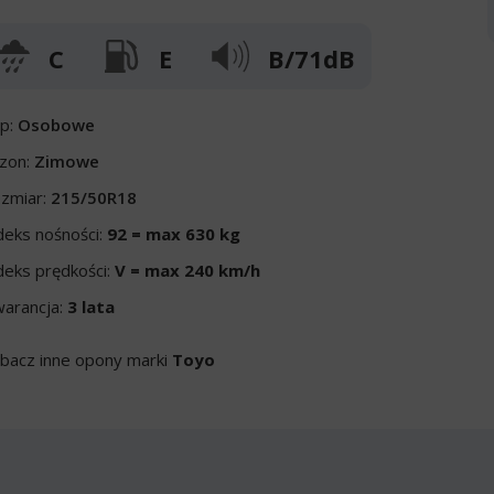
C
E
B/71dB
p:
Osobowe
zon:
Zimowe
zmiar:
215/50R18
deks nośności:
92 = max 630 kg
deks prędkości:
V = max 240 km/h
arancja:
3 lata
bacz inne opony marki
Toyo