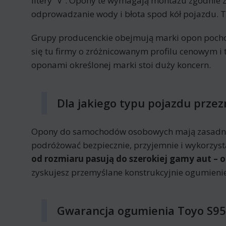
litery “V”. Opony te wymagają montażu zgodnie z
odprowadzanie wody i błota spod kół pojazdu. 
Grupy producenckie obejmują marki opon pochodzą
się tu firmy o zróżnicowanym profilu cenowym 
oponami określonej marki stoi duży koncern.
Dla jakiego typu pojazdu prze
Opony do samochodów osobowych mają zasadnic
podróżować bezpiecznie, przyjemnie i wykorzyst
od rozmiaru pasują do szerokiej gamy aut – 
zyskujesz przemyślane konstrukcyjnie ogumieni
Gwarancja ogumienia Toyo S95