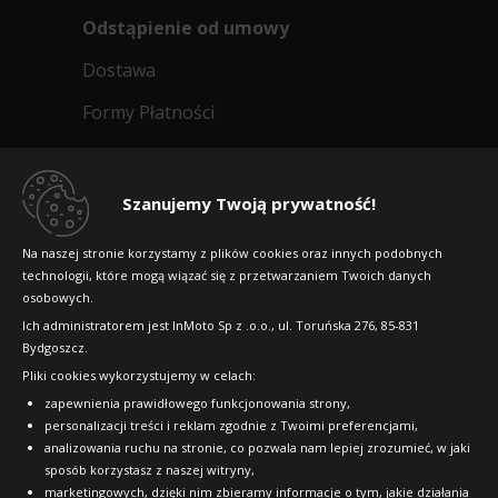
Odstąpienie od umowy
Dostawa
Formy Płatności
Regulamin sklepu
Dlaczego warto kupić w 24opony.pl
Szanujemy Twoją prywatność!
Konkursy i promocje
Na naszej stronie korzystamy z plików cookies oraz innych podobnych
technologii, które mogą wiązać się z przetwarzaniem Twoich danych
Raty
osobowych.
FAQ
Ich administratorem jest InMoto Sp z .o.o., ul. Toruńska 276, 85-831
Bydgoszcz.
Pliki cookies wykorzystujemy w celach:
OFICJALNY PARTNER
zapewnienia prawidłowego funkcjonowania strony,
personalizacji treści i reklam zgodnie z Twoimi preferencjami,
analizowania ruchu na stronie, co pozwala nam lepiej zrozumieć, w jaki
sposób korzystasz z naszej witryny,
marketingowych, dzięki nim zbieramy informacje o tym, jakie działania