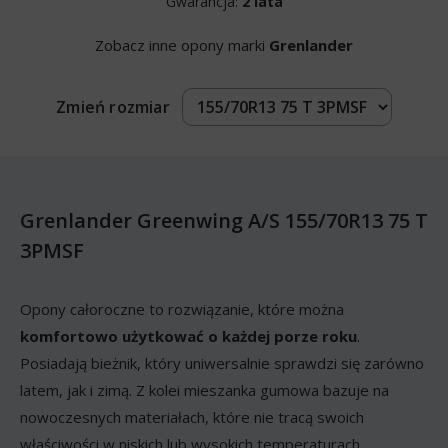
Gwarancja:
2 lata
Zobacz inne opony marki
Grenlander
Zmień rozmiar
Grenlander Greenwing A/S 155/70R13 75 T
3PMSF
Opony całoroczne to rozwiązanie, które można
komfortowo użytkować o każdej porze roku
.
Posiadają bieżnik, który uniwersalnie sprawdzi się zarówno
latem, jak i zimą. Z kolei mieszanka gumowa bazuje na
nowoczesnych materiałach, które nie tracą swoich
właściwości w niskich lub wysokich temperaturach.