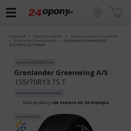
24opony.pl
Opony Grenlander
Opony całoroczne Grenlander
•
•
Grenlander Greenwing A/S
Grenlander Greenwing A/S
•
•
155/70R13 75 T 3PMSF
KLASA EKONOMICZNA
Grenlander Greenwing A/S
155/70R13 75 T
PRZEZNACZONE NA ŚNIEG (3PMSF)
Data produkcji:
nie starsza niż 24 miesiące
CAŁOROCZNA