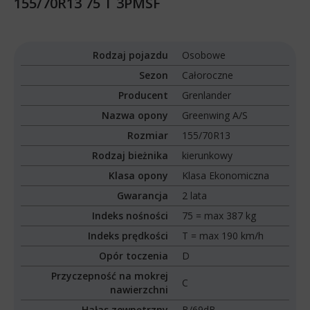
155/70R13 75 T 3PMSF
Rodzaj pojazdu
Osobowe
Sezon
Całoroczne
Producent
Grenlander
Nazwa opony
Greenwing A/S
Rozmiar
155/70R13
Rodzaj bieżnika
kierunkowy
Klasa opony
Klasa Ekonomiczna
Gwarancja
2 lata
Indeks nośności
75 = max 387 kg
Indeks prędkości
T = max 190 km/h
Opór toczenia
D
Przyczepność na mokrej
C
nawierzchni
Hałas zewnętrzny
B/69dB