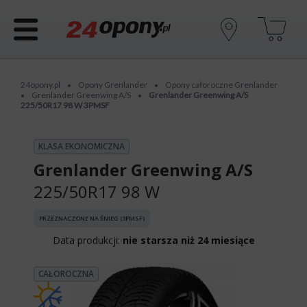
24opony.pl
Opony Grenlander
Opony całoroczne Grenlander
•
•
Grenlander Greenwing A/S
Grenlander Greenwing A/S
•
•
225/50R17 98 W 3PMSF
KLASA EKONOMICZNA
Grenlander Greenwing A/S
225/50R17 98 W
PRZEZNACZONE NA ŚNIEG (3PMSF)
Data produkcji:
nie starsza niż 24 miesiące
CAŁOROCZNA