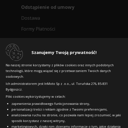
Odstąpienie od umowy
Dostawa
Formy Płatności
Regulamin sklepu
Dlaczego warto kupić w 24opony.pl
Szanujemy Twoją prywatność!
Konkursy i promocje
Na naszej stronie korzystamy z plików cookies oraz innych podobnych
technologii, które mogą wiązać się z przetwarzaniem Twoich danych
Raty
osobowych.
FAQ
Ich administratorem jest InMoto Sp z .o.o., ul. Toruńska 276, 85-831
Bydgoszcz.
Pliki cookies wykorzystujemy w celach:
OFICJALNY PARTNER
zapewnienia prawidłowego funkcjonowania strony,
personalizacji treści i reklam zgodnie z Twoimi preferencjami,
analizowania ruchu na stronie, co pozwala nam lepiej zrozumieć, w jaki
sposób korzystasz z naszej witryny,
marketingowych, dzięki nim zbieramy informacje o tym, jakie działania