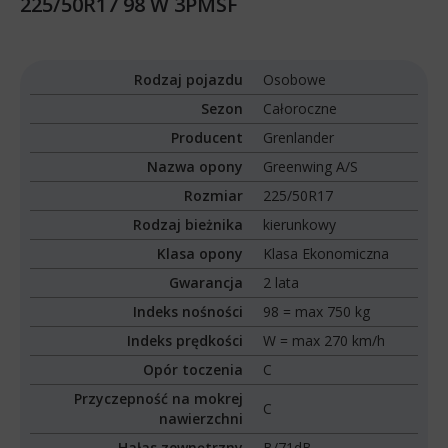
225/50R17 98 W 3PMSF
Rodzaj pojazdu
Osobowe
Sezon
Całoroczne
Producent
Grenlander
Nazwa opony
Greenwing A/S
Rozmiar
225/50R17
Rodzaj bieżnika
kierunkowy
Klasa opony
Klasa Ekonomiczna
Gwarancja
2 lata
Indeks nośności
98 = max 750 kg
Indeks prędkości
W = max 270 km/h
Opór toczenia
C
Przyczepność na mokrej
C
nawierzchni
Hałas zewnętrzny
B/71dB