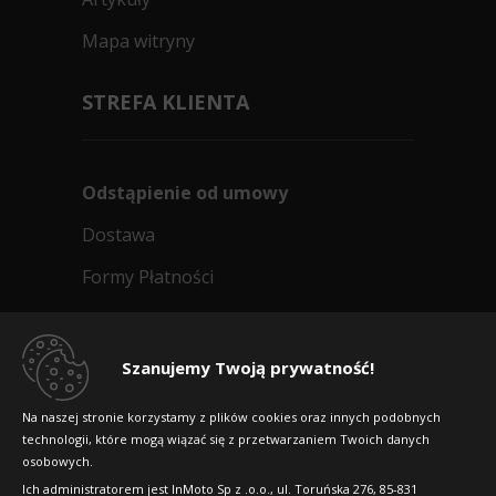
Mapa witryny
STREFA KLIENTA
Odstąpienie od umowy
Dostawa
Formy Płatności
Regulamin sklepu
Dlaczego warto kupić w 24opony.pl
Szanujemy Twoją prywatność!
Konkursy i promocje
Na naszej stronie korzystamy z plików cookies oraz innych podobnych
technologii, które mogą wiązać się z przetwarzaniem Twoich danych
Raty
osobowych.
FAQ
Ich administratorem jest InMoto Sp z .o.o., ul. Toruńska 276, 85-831