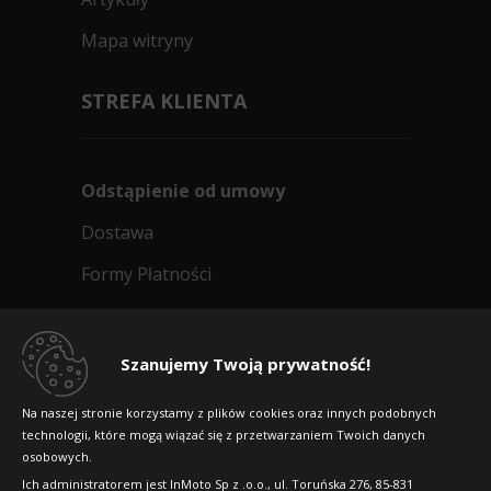
Mapa witryny
STREFA KLIENTA
Odstąpienie od umowy
Dostawa
Formy Płatności
Regulamin sklepu
Dlaczego warto kupić w 24opony.pl
Szanujemy Twoją prywatność!
Konkursy i promocje
Na naszej stronie korzystamy z plików cookies oraz innych podobnych
technologii, które mogą wiązać się z przetwarzaniem Twoich danych
Raty
osobowych.
FAQ
Ich administratorem jest InMoto Sp z .o.o., ul. Toruńska 276, 85-831