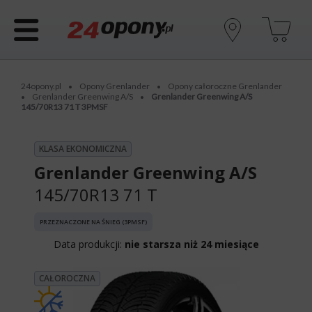
24opony.pl
Opony Grenlander
Opony całoroczne Grenlander
•
•
Grenlander Greenwing A/S
Grenlander Greenwing A/S
•
•
145/70R13 71 T 3PMSF
KLASA EKONOMICZNA
Grenlander Greenwing A/S
145/70R13 71 T
PRZEZNACZONE NA ŚNIEG (3PMSF)
Data produkcji:
nie starsza niż 24 miesiące
CAŁOROCZNA