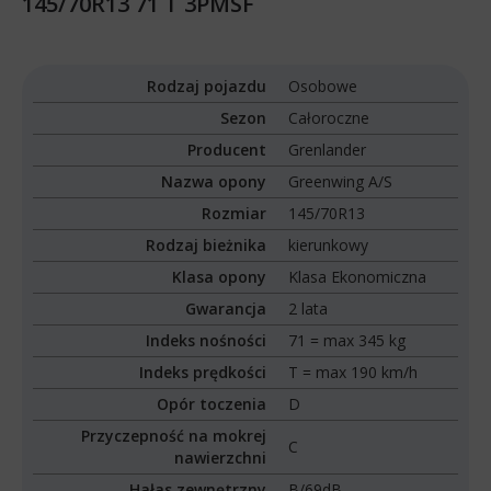
145/70R13 71 T 3PMSF
Rodzaj pojazdu
Osobowe
Sezon
Całoroczne
Producent
Grenlander
Nazwa opony
Greenwing A/S
Rozmiar
145/70R13
Rodzaj bieżnika
kierunkowy
Klasa opony
Klasa Ekonomiczna
Gwarancja
2 lata
Indeks nośności
71 = max 345 kg
Indeks prędkości
T = max 190 km/h
Opór toczenia
D
Przyczepność na mokrej
C
nawierzchni
Hałas zewnętrzny
B/69dB