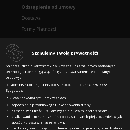
Odstąpienie od umowy
Dostawa
Formy Płatności
Regulamin sklepu
Dlaczego warto kupić w 24opony.pl
Szanujemy Twoją prywatność!
Konkursy i promocje
Na naszej stronie korzystamy z plików cookies oraz innych podobnych
technologii, które mogą wiązać się z przetwarzaniem Twoich danych
Raty
osobowych.
FAQ
Ich administratorem jest InMoto Sp z .o.o., ul. Toruńska 276, 85-831
Bydgoszcz.
Pliki cookies wykorzystujemy w celach:
OFICJALNY PARTNER
zapewnienia prawidłowego funkcjonowania strony,
personalizacji treści i reklam zgodnie z Twoimi preferencjami,
analizowania ruchu na stronie, co pozwala nam lepiej zrozumieć, w jaki
sposób korzystasz z naszej witryny,
marketingowych, dzięki nim zbieramy informacje o tym, jakie działania