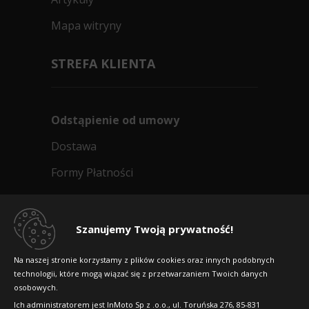
Mapa witryny
STREFA KLIENTA
Odstąpienie od umowy
Dostawa
Formy Płatności
Regulamin sklepu
Dlaczego warto kupić w 24opony.pl
Szanujemy Twoją prywatność!
Konkursy i promocje
Na naszej stronie korzystamy z plików cookies oraz innych podobnych
technologii, które mogą wiązać się z przetwarzaniem Twoich danych
Raty
osobowych.
FAQ
Ich administratorem jest InMoto Sp z .o.o., ul. Toruńska 276, 85-831