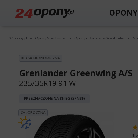
OPON
24opony.pl
Opony Grenlander
Opony całoroczne Grenlander
Gr
•
•
•
KLASA EKONOMICZNA
Grenlander Greenwing A/S
235/35R19 91 W
PRZEZNACZONE NA ŚNIEG (3PMSF)
CAŁOROCZNA
1 o