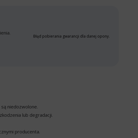
enia.
Błąd pobierania gwarancji dla danej opony.
y są niedozwolone.
kodzenia lub degradacji.
cznymi producenta.