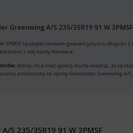
der Greenwing A/S 235/35R19 91 W 3PMSF
W 3PMSF są objęte okresem gwarancyjnym o długości 2 l
orzystać z niej każdy kierowca.
mentów
, którzy chcą mieć spokój ducha wiedząc, że są ob
arancji producenta na opony Grenlander Greenwing A/
g A/S 235/35R19 91 W 3PMSF