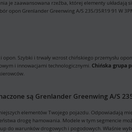
 je zaawansowana rzeźba, której elementy układają się
”. Wybór opon Grenlander Greenwing A/S 235/35R19 91 W 3
i opon. Szybki i trwały wzrost chińskiego przemysłu o
kowym i innowacjami technologicznymi.
Chińska grupa p
kierowców.
eznaczone są Grenlander Greenwing A/S 2
niejszych elementów Twojego pojazdu. Odpowiadają mię
eczeństwa drogę hamowania. Modele w tym segmencie moż
kup do warunków drogowych i pogodowych. Właśnie wyb