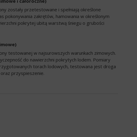
zimowe i całoroczne)
ony zostały przetestowane i spełniają określone
zas pokonywania zakrętów, hamowania w określonym
ierzchni pokrytej ubitą warstwą śniegu o grubości
zimowe)
opony testowanej w najsurowszych warunkach zimowych.
yczepność do nawierzchni pokrytych lodem. Pomiary
rzygotowanych torach lodowych, testowana jest droga
oraz przyspieszenie.