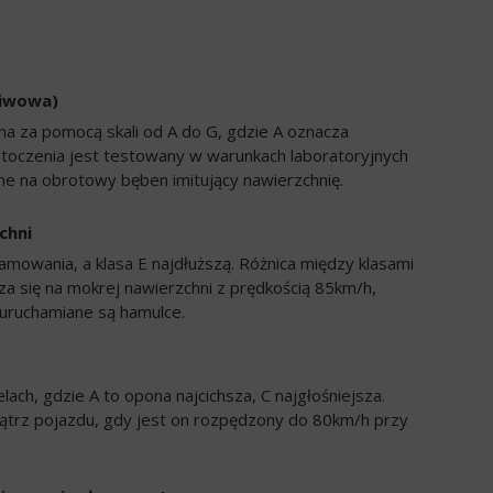
liwowa)
a za pomocą skali od A do G, gdzie A oznacza
 toczenia jest testowany w warunkach laboratoryjnych
e na obrotowy bęben imitujący nawierzchnię.
chni
amowania, a klasa E najdłuższą. Różnica między klasami
a się na mokrej nawierzchni z prędkością 85km/h,
uruchamiane są hamulce.
ch, gdzie A to opona najcichsza, C najgłośniejsza.
trz pojazdu, gdy jest on rozpędzony do 80km/h przy