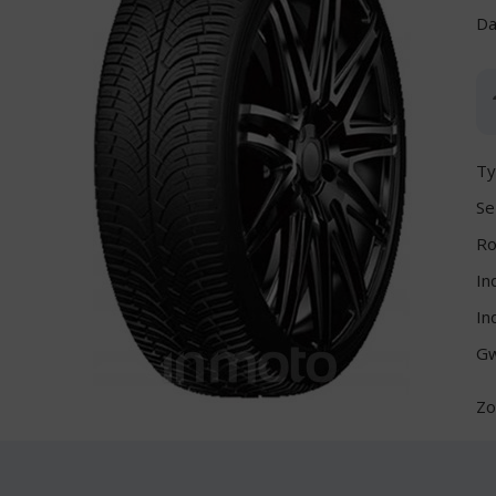
Da
Ty
Se
Ro
In
In
Gw
Zo