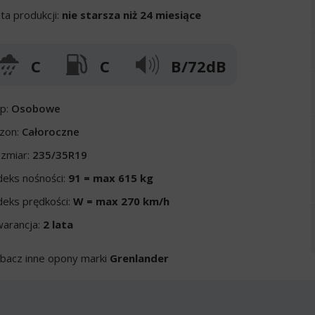
ta produkcji:
nie starsza niż 24 miesiące
C
C
B/72dB
p:
Osobowe
zon:
Całoroczne
zmiar:
235/35R19
deks nośności:
91 = max 615 kg
deks prędkości:
W = max 270 km/h
arancja:
2 lata
bacz inne opony marki
Grenlander