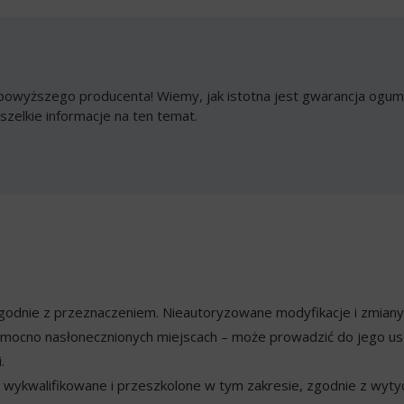
owyższego producenta! Wiemy, jak istotna jest gwarancja ogumi
szelkie informacje na ten temat.
ezgodnie z przeznaczeniem. Nieautoryzowane modyfikacje i zmian
mocno nasłonecznionych miejscach – może prowadzić do jego usz
.
ykwalifikowane i przeszkolone w tym zakresie, zgodnie z wyty