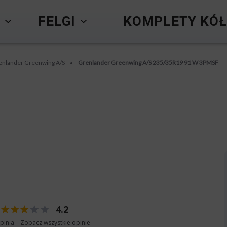
Y
FELGI
KOMPLETY KÓŁ
enlander Greenwing A/S
Grenlander Greenwing A/S 235/35R19 91 W 3PMSF
•
4.2
pinia
Zobacz wszystkie opinie