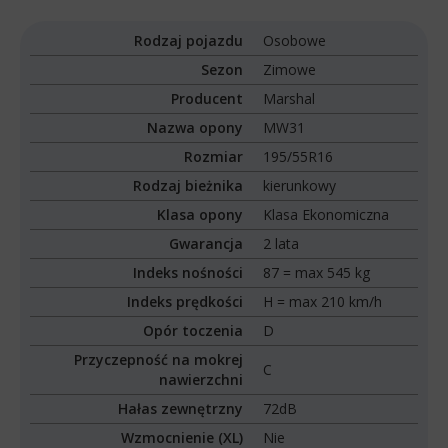
Rodzaj pojazdu
Osobowe
Sezon
Zimowe
Producent
Marshal
Nazwa opony
MW31
Rozmiar
195/55R16
Rodzaj bieżnika
kierunkowy
Klasa opony
Klasa Ekonomiczna
Gwarancja
2 lata
Indeks nośności
87 = max 545 kg
Indeks prędkości
H = max 210 km/h
Opór toczenia
D
Przyczepność na mokrej
C
nawierzchni
Hałas zewnętrzny
72dB
Wzmocnienie (XL)
Nie