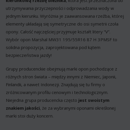
kierunkową rzeźbę bieżnika
, która jest przeznaczona do
utrzymywania przyczepności i odprowadzania wody w
jednym kierunku. Wyróżnia je zaawansowana rzeźba, której
elementy układają się symetryczne do osi symetrii czoła
opony. Całość najczęściej przyjmuje kształt litery “V”.
Wybór opon Marshal MW31 195/55R16 87 H 3PMSF to
solidna propozycja, zaprojektowana pod kątem
bezpieczeństwa jazdy!
Grupy producenckie obejmują marki opon pochodzące z
różnych stron świata – między innymi z Niemiec, Japonii,
Finlandii, a nawet Indonezji. Znajdują się tu firmy o
zróżnicowanym profilu cenowym i technologicznym.
Niejedna grupa producencka często
jest swoistym
znakiem jakości
, że za wybranymi oponami określonej
marki stoi duży koncern.