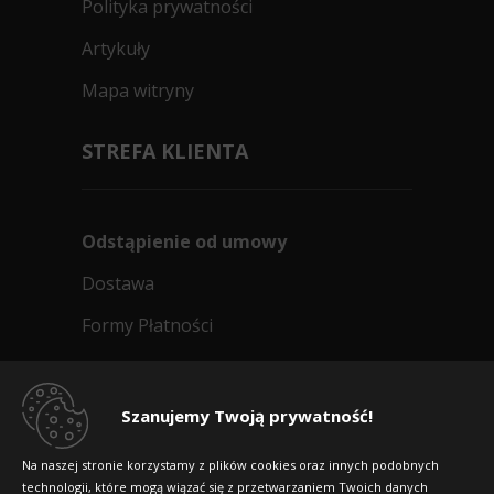
Polityka prywatności
Artykuły
Mapa witryny
STREFA KLIENTA
Odstąpienie od umowy
Dostawa
Formy Płatności
Regulamin sklepu
Dlaczego warto kupić w 24opony.pl
Szanujemy Twoją prywatność!
Konkursy i promocje
Na naszej stronie korzystamy z plików cookies oraz innych podobnych
technologii, które mogą wiązać się z przetwarzaniem Twoich danych
Raty