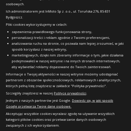
osobowych.
FAQ
Ich administratorem jest InMoto Sp z .o.o., ul. Toruńska 276, 85-831
Bydgoszcz.
Pliki cookies wykorzystujemy w celach:
OFICJALNY PARTNER
zapewnienia prawidłowego funkcjonowania strony,
personalizacji treści i reklam zgodnie z Twoimi preferencjami,
analizowania ruchu na stronie, co pozwala nam lepiej zrozumieć, w jaki
sposób korzystasz z naszej witryny,
marketingowych, dzięki nim zbieramy informacje o tym, jakie działania
podejmowałeś w naszej witrynie i na innych stronach internetowych,
aby wyświetlać reklamy dopasowane do Twoich zainteresowań.
Informacje o Twojej aktywności w naszej witrynie możemy udostępniać
partnerom z obszarów społecznościowych, reklamowych i analitycznych,
których pełną listę znajdziesz w zakładce "Polityka prywatności".
Szczegóły znajdziesz w naszej
Polityce prywatności
.
Jednym z naszych partnerów jest Google.
Dowiedz się, w jaki sposób
Google przetwarza Twoje dane osobowe.
Akceptując wszystkie cookies wyrażasz zgodę na używanie wszystkich
kategorii plików cookies oraz przetwarzanie danych osobowych
związanych z ich wykorzystaniem.