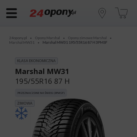
24opony.pl
Opony Marshal
Opony zimowe Marshal
•
•
•
Marshal MW31
Marshal MW31 195/55R16 87 H 3PMSF
•
KLASA EKONOMICZNA
Marshal MW31
195/55R16 87 H
PRZEZNACZONE NA ŚNIEG (3PMSF)
ZIMOWA