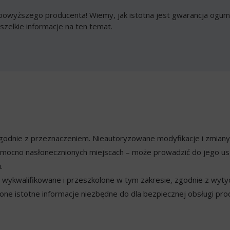
owyższego producenta! Wiemy, jak istotna jest gwarancja ogumi
szelkie informacje na ten temat.
ezgodnie z przeznaczeniem. Nieautoryzowane modyfikacje i zmian
mocno nasłonecznionych miejscach – może prowadzić do jego usz
.
ykwalifikowane i przeszkolone w tym zakresie, zgodnie z wyty
ne istotne informacje niezbędne do dla bezpiecznej obsługi pro