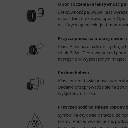
Opór toczenia (efektywność pa
Efektywność paliwowa, jest wyrażan
najbardziej efektywną oponę. Opór
w których ogumienie jest montowan
Przyczepność na mokrej nawierz
Klasa A oznacza najkrótszą drogę h
to ok. 3-6m. Testowy pojazd porusz
następnie w wyznaczonym miejscu 
Poziom hałasu
Klasa przedstawia pomiar w decybela
Badanie przeprowadza się na zewną
wyłączonym silniku.
Przyczepność na śniegu (opony 
Symbol na etykiecie oznacza, że op
normy. Pomiar wykonuje się, podc
miejscu oraz przyspieszenia na naw