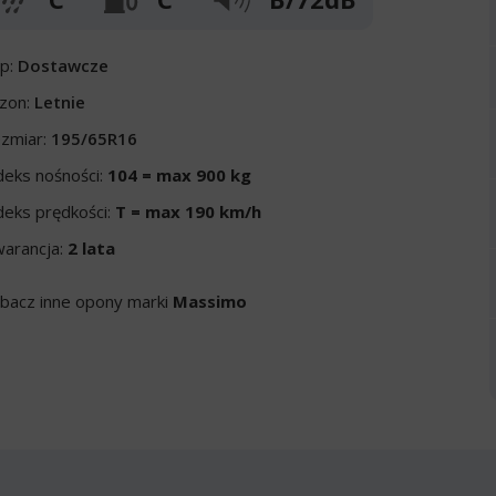
p:
Dostawcze
zon:
Letnie
zmiar:
195/65R16
deks nośności:
104 = max 900 kg
deks prędkości:
T = max 190 km/h
arancja:
2 lata
bacz inne opony marki
Massimo