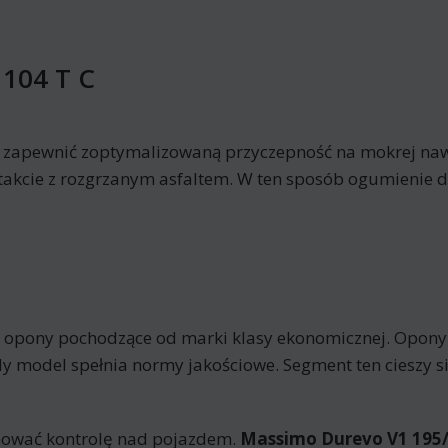
104 T C
y zapewnić zoptymalizowaną przyczepność na mokrej nawi
akcie z rozgrzanym asfaltem. W ten sposób ogumienie du
 opony pochodzące od marki klasy ekonomicznej. Opony
y model spełnia normy jakościowe. Segment ten cieszy 
hować kontrolę nad pojazdem.
Massimo Durevo V1 195/