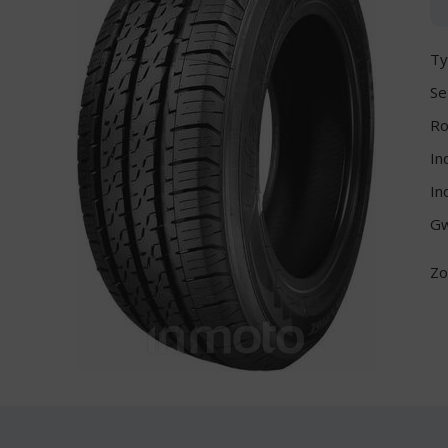
Ty
Se
Ro
In
In
Gw
Zo