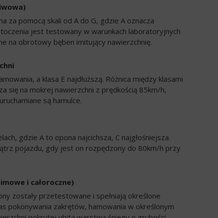
liwowa)
a za pomocą skali od A do G, gdzie A oznacza
 toczenia jest testowany w warunkach laboratoryjnych
e na obrotowy bęben imitujący nawierzchnię.
chni
amowania, a klasa E najdłuższą. Różnica między klasami
a się na mokrej nawierzchni z prędkością 85km/h,
uruchamiane są hamulce.
ch, gdzie A to opona najcichsza, C najgłośniejsza.
trz pojazdu, gdy jest on rozpędzony do 80km/h przy
zimowe i całoroczne)
ony zostały przetestowane i spełniają określone
zas pokonywania zakrętów, hamowania w określonym
ierzchni pokrytej ubitą warstwą śniegu o grubości