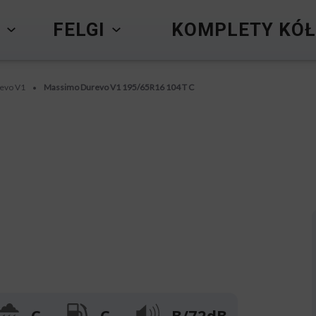
Y
FELGI
KOMPLETY KÓŁ
evo V1
Massimo Durevo V1 195/65R16 104 T C
•
C
C
B/72dB