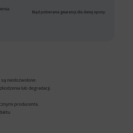
enia.
Błąd pobierania gwarancji dla danej opony.
y są niedozwolone.
kodzenia lub degradacji.
cznymi producenta.
duktu.