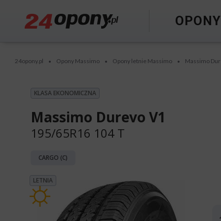
OPON
24opony.pl
Opony Massimo
Opony letnie Massimo
Massimo Dur
•
•
•
KLASA EKONOMICZNA
Massimo Durevo V1
195/65R16 104 T
CARGO (C)
LETNIA