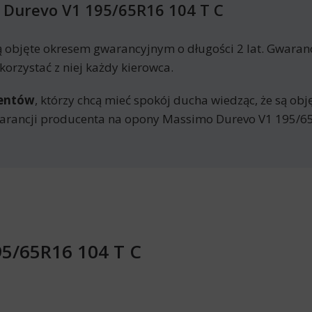
Durevo V1 195/65R16 104 T C
objęte okresem gwarancyjnym o długości 2 lat. Gwaran
orzystać z niej każdy kierowca.
mentów
, którzy chcą mieć spokój ducha wiedząc, że są ob
arancji producenta na opony Massimo Durevo V1 195/65
95/65R16 104 T C