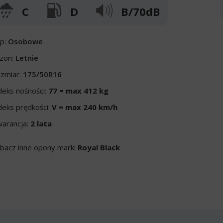
C
D
B/70dB
p:
Osobowe
zon:
Letnie
zmiar:
175/50R16
deks nośności:
77 = max 412 kg
deks prędkości:
V = max 240 km/h
arancja:
2 lata
bacz inne opony marki
Royal Black