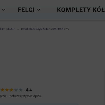
Y
FELGI
KOMPLETY KÓŁ
ck Royal Mile
Royal Black Royal Mile 175/50R16 77 V
•
4.4
pinie
Zobacz wszystkie opinie