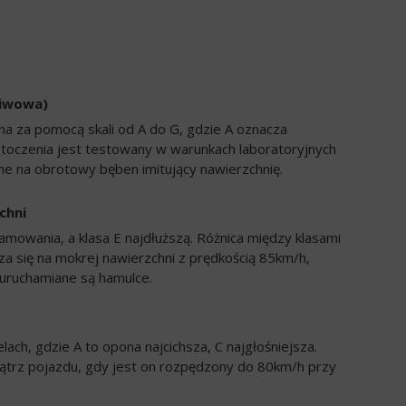
liwowa)
a za pomocą skali od A do G, gdzie A oznacza
 toczenia jest testowany w warunkach laboratoryjnych
e na obrotowy bęben imitujący nawierzchnię.
chni
amowania, a klasa E najdłuższą. Różnica między klasami
a się na mokrej nawierzchni z prędkością 85km/h,
uruchamiane są hamulce.
ch, gdzie A to opona najcichsza, C najgłośniejsza.
trz pojazdu, gdy jest on rozpędzony do 80km/h przy