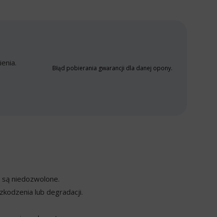
enia.
Błąd pobierania gwarancji dla danej opony.
y są niedozwolone.
kodzenia lub degradacji.