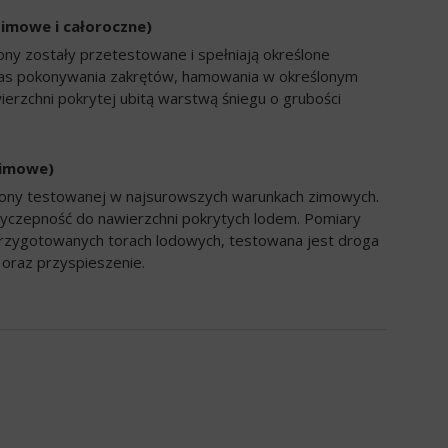
zimowe i całoroczne)
ony zostały przetestowane i spełniają określone
zas pokonywania zakrętów, hamowania w określonym
ierzchni pokrytej ubitą warstwą śniegu o grubości
zimowe)
opony testowanej w najsurowszych warunkach zimowych.
yczepność do nawierzchni pokrytych lodem. Pomiary
rzygotowanych torach lodowych, testowana jest droga
oraz przyspieszenie.