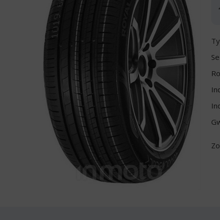
Ty
Se
Ro
In
In
Gw
Zo