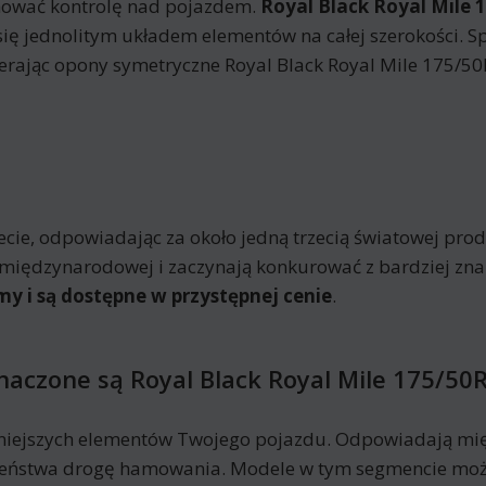
hować kontrolę nad pojazdem.
Royal Black Royal Mile 
 się jednolitym układem elementów na całej szerokości. Sp
ierając opony symetryczne Royal Black Royal Mile 175/5
e, odpowiadając za około jedną trzecią światowej produk
nie międzynarodowej i zaczynają konkurować z bardziej z
my i są dostępne w przystępnej cenie
.
naczone są Royal Black Royal Mile 175/50
niejszych elementów Twojego pojazdu. Odpowiadają mię
eczeństwa drogę hamowania. Modele w tym segmencie moż