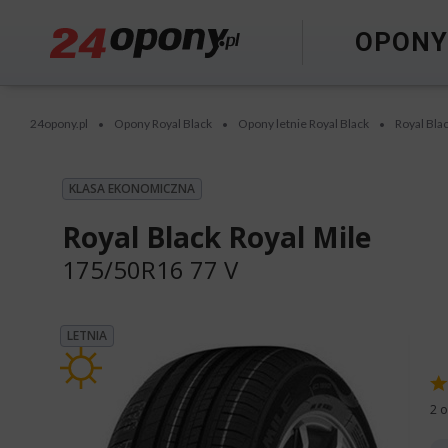
OPON
24opony.pl
Opony Royal Black
Opony letnie Royal Black
Royal Bla
•
•
•
KLASA EKONOMICZNA
Royal Black Royal Mile
175/50R16 77 V
LETNIA
2 o