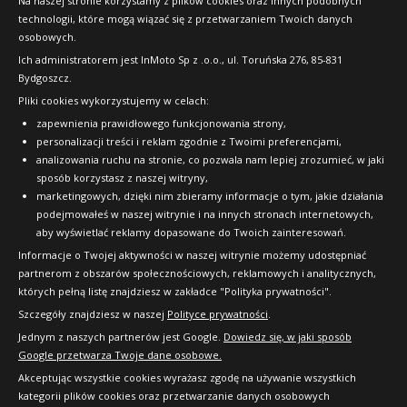
Na naszej stronie korzystamy z plików cookies oraz innych podobnych
technologii, które mogą wiązać się z przetwarzaniem Twoich danych
Raty
osobowych.
FAQ
Ich administratorem jest InMoto Sp z .o.o., ul. Toruńska 276, 85-831
Bydgoszcz.
Pliki cookies wykorzystujemy w celach:
OFICJALNY PARTNER
zapewnienia prawidłowego funkcjonowania strony,
personalizacji treści i reklam zgodnie z Twoimi preferencjami,
analizowania ruchu na stronie, co pozwala nam lepiej zrozumieć, w jaki
sposób korzystasz z naszej witryny,
marketingowych, dzięki nim zbieramy informacje o tym, jakie działania
podejmowałeś w naszej witrynie i na innych stronach internetowych,
aby wyświetlać reklamy dopasowane do Twoich zainteresowań.
Informacje o Twojej aktywności w naszej witrynie możemy udostępniać
partnerom z obszarów społecznościowych, reklamowych i analitycznych,
których pełną listę znajdziesz w zakładce "Polityka prywatności".
Szczegóły znajdziesz w naszej
Polityce prywatności
.
Jednym z naszych partnerów jest Google.
Dowiedz się, w jaki sposób
Google przetwarza Twoje dane osobowe.
Akceptując wszystkie cookies wyrażasz zgodę na używanie wszystkich
kategorii plików cookies oraz przetwarzanie danych osobowych