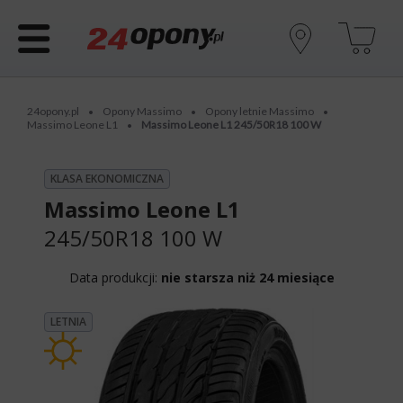
24opony.pl
Opony Massimo
Opony letnie Massimo
•
•
•
Massimo Leone L1
Massimo Leone L1 245/50R18 100 W
•
KLASA EKONOMICZNA
Massimo Leone L1
245/50R18 100 W
Data produkcji:
nie starsza niż 24 miesiące
LETNIA