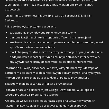
technologii, które mogą wiązać się z przetwarzaniem Twoich danych
Raty
osobowych.
FAQ
Ich administratorem jest InMoto Sp z .o.o., ul. Toruńska 276, 85-831
Bydgoszcz.
Pliki cookies wykorzystujemy w celach:
OFICJALNY PARTNER
zapewnienia prawidłowego funkcjonowania strony,
personalizacji treści i reklam zgodnie z Twoimi preferencjami,
analizowania ruchu na stronie, co pozwala nam lepiej zrozumieć, w jaki
sposób korzystasz z naszej witryny,
marketingowych, dzięki nim zbieramy informacje o tym, jakie działania
podejmowałeś w naszej witrynie i na innych stronach internetowych,
aby wyświetlać reklamy dopasowane do Twoich zainteresowań.
Informacje o Twojej aktywności w naszej witrynie możemy udostępniać
partnerom z obszarów społecznościowych, reklamowych i analitycznych,
których pełną listę znajdziesz w zakładce "Polityka prywatności".
Szczegóły znajdziesz w naszej
Polityce prywatności
.
Jednym z naszych partnerów jest Google.
Dowiedz się, w jaki sposób
Google przetwarza Twoje dane osobowe.
Akceptując wszystkie cookies wyrażasz zgodę na używanie wszystkich
kategorii plików cookies oraz przetwarzanie danych osobowych