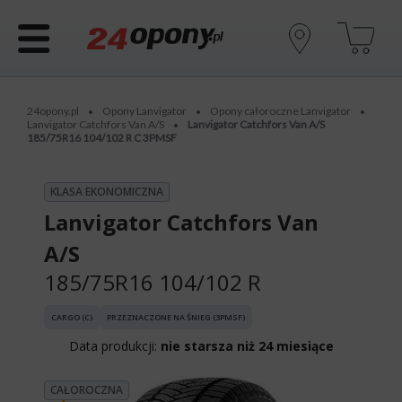
24opony.pl
Opony Lanvigator
Opony całoroczne Lanvigator
•
•
•
Lanvigator Catchfors Van A/S
Lanvigator Catchfors Van A/S
•
185/75R16 104/102 R C 3PMSF
KLASA EKONOMICZNA
Lanvigator Catchfors Van
A/S
185/75R16 104/102 R
CARGO (C)
PRZEZNACZONE NA ŚNIEG (3PMSF)
Data produkcji:
nie starsza niż 24 miesiące
CAŁOROCZNA