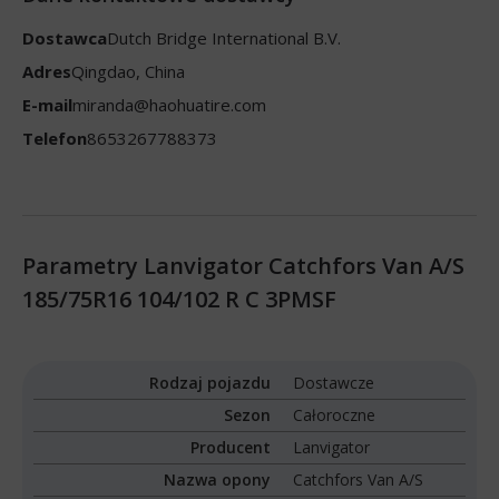
Dostawca
Dutch Bridge International B.V.
Adres
Qingdao, China
E-mail
miranda@haohuatire.com
Telefon
8653267788373
Parametry Lanvigator Catchfors Van A/S
185/75R16 104/102 R C 3PMSF
Rodzaj pojazdu
Dostawcze
Sezon
Całoroczne
Producent
Lanvigator
Nazwa opony
Catchfors Van A/S