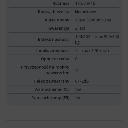
Rozmiar
185/75R16
Rodzaj bieżnika
kierunkowy
Klasa opony
Klasa Ekonomiczna
Gwarancja
2 lata
104/102 = max 900/850
Indeks nośności
kg
Indeks prędkości
R = max 170 km/h
Opór toczenia
C
Przyczepność na mokrej
B
nawierzchni
Hałas zewnętrzny
C/72dB
Wzmocnienie (XL)
Nie
Rant ochronny (FR)
Nie