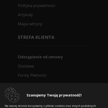
Polityka prywatności
Artykuły
Mapa witryny
STREFA KLIENTA
Odstąpienie od umowy
Dostawa
Formy Płatności
Regulamin sklepu
Dlaczego warto kupić w 24opony.pl
Szanujemy Twoją prywatność!
Konkursy i promocje
Na naszej stronie korzystamy z plików cookies oraz innych podobnych