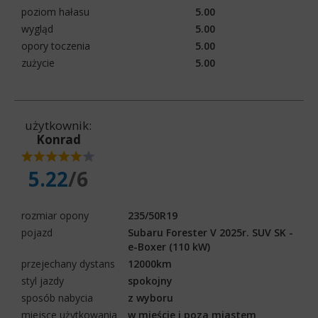
poziom hałasu
5.00
wygląd
5.00
opory toczenia
5.00
zużycie
5.00
użytkownik:
Konrad
5.22
/6
rozmiar opony
235/50R19
pojazd
Subaru Forester V 2025r. SUV SK -
e-Boxer (110 kW)
przejechany dystans
12000km
styl jazdy
spokojny
sposób nabycia
z wyboru
miejsce użytkowania
w mieście i poza miastem