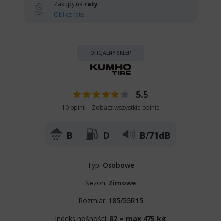
Zakupy na
raty
Oblicz ratę
OFICJALNY SKLEP
5.5
10 opinii
Zobacz wszystkie opinie
B
D
B/71dB
Typ:
Osobowe
Sezon:
Zimowe
Rozmiar:
185/55R15
Indeks nośności:
82 = max 475 kg