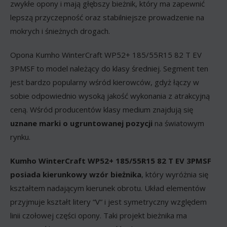
zwykłe opony i mają głębszy bieżnik, który ma zapewnić
lepszą przyczepność oraz stabilniejsze prowadzenie na
mokrych i śnieżnych drogach.
Opona Kumho WinterCraft WP52+ 185/55R15 82 T EV
3PMSF to model należący do klasy średniej. Segment ten
jest bardzo popularny wśród kierowców, gdyż łączy w
sobie odpowiednio wysoką jakość wykonania z atrakcyjną
ceną. Wśród producentów klasy medium znajdują się
uznane marki o ugruntowanej pozycji
na światowym
rynku.
Kumho WinterCraft WP52+ 185/55R15 82 T EV 3PMSF
posiada kierunkowy wzór bieżnika
, który wyróżnia się
kształtem nadającym kierunek obrotu. Układ elementów
przyjmuje kształt litery “V“ i jest symetryczny względem
linii czołowej części opony. Taki projekt bieżnika ma