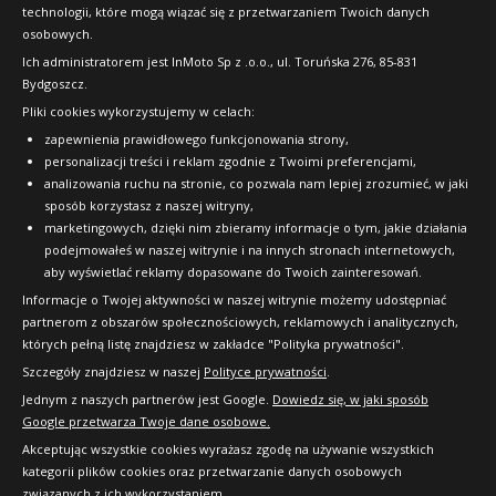
technologii, które mogą wiązać się z przetwarzaniem Twoich danych
Raty
osobowych.
FAQ
Ich administratorem jest InMoto Sp z .o.o., ul. Toruńska 276, 85-831
Bydgoszcz.
Pliki cookies wykorzystujemy w celach:
OFICJALNY PARTNER
zapewnienia prawidłowego funkcjonowania strony,
personalizacji treści i reklam zgodnie z Twoimi preferencjami,
analizowania ruchu na stronie, co pozwala nam lepiej zrozumieć, w jaki
sposób korzystasz z naszej witryny,
marketingowych, dzięki nim zbieramy informacje o tym, jakie działania
podejmowałeś w naszej witrynie i na innych stronach internetowych,
aby wyświetlać reklamy dopasowane do Twoich zainteresowań.
Informacje o Twojej aktywności w naszej witrynie możemy udostępniać
partnerom z obszarów społecznościowych, reklamowych i analitycznych,
których pełną listę znajdziesz w zakładce "Polityka prywatności".
Szczegóły znajdziesz w naszej
Polityce prywatności
.
Jednym z naszych partnerów jest Google.
Dowiedz się, w jaki sposób
Google przetwarza Twoje dane osobowe.
Akceptując wszystkie cookies wyrażasz zgodę na używanie wszystkich
kategorii plików cookies oraz przetwarzanie danych osobowych
związanych z ich wykorzystaniem.