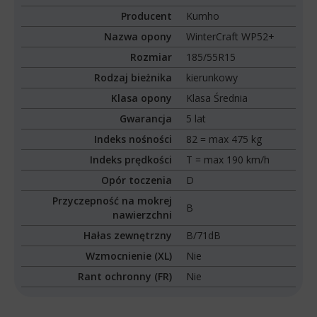
Producent
Kumho
Nazwa opony
WinterCraft WP52+
Rozmiar
185/55R15
Rodzaj bieżnika
kierunkowy
Klasa opony
Klasa Średnia
Gwarancja
5 lat
Indeks nośności
82 = max 475 kg
Indeks prędkości
T = max 190 km/h
Opór toczenia
D
Przyczepność na mokrej
B
nawierzchni
Hałas zewnętrzny
B/71dB
Wzmocnienie (XL)
Nie
Rant ochronny (FR)
Nie