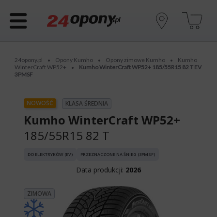
24opony.pl
Opony Kumho
Opony zimowe Kumho
Kumho
•
•
•
WinterCraft WP52+
Kumho WinterCraft WP52+ 185/55R15 82 T EV
•
3PMSF
NOWOŚĆ
KLASA ŚREDNIA
Kumho WinterCraft WP52+
185/55R15 82 T
DO ELEKTRYKÓW (EV)
PRZEZNACZONE NA ŚNIEG (3PMSF)
Data produkcji:
2026
ZIMOWA