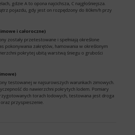
ch, gdzie A to opona najcichsza, C najgłośniejsza.
trz pojazdu, gdy jest on rozpędzony do 80km/h przy
zimowe i całoroczne)
ony zostały przetestowane i spełniają określone
zas pokonywania zakrętów, hamowania w określonym
ierzchni pokrytej ubitą warstwą śniegu o grubości
zimowe)
opony testowanej w najsurowszych warunkach zimowych.
yczepność do nawierzchni pokrytych lodem. Pomiary
rzygotowanych torach lodowych, testowana jest droga
oraz przyspieszenie.