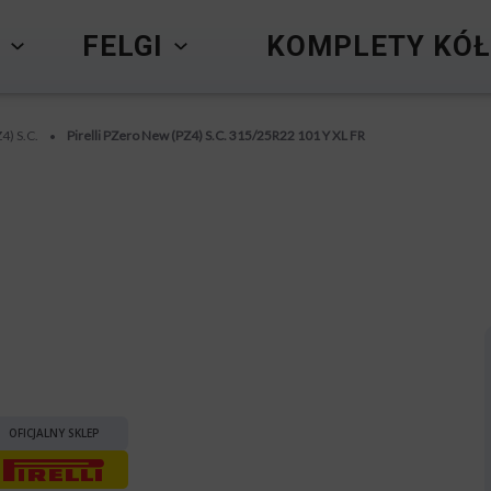
Y
FELGI
KOMPLETY KÓŁ
4) S.C.
Pirelli PZero New (PZ4) S.C. 315/25R22 101 Y XL FR
•
OFICJALNY SKLEP