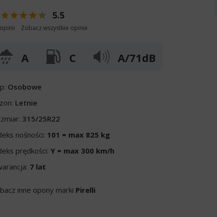
5.5
opinii
Zobacz wszystkie opinie
A
C
A/71dB
p:
Osobowe
zon:
Letnie
zmiar:
315/25R22
deks nośności:
101 = max 825 kg
deks prędkości:
Y = max 300 km/h
arancja:
7 lat
bacz inne opony marki
Pirelli