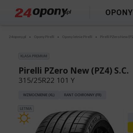
OPON
24opony.pl
Opony Pirelli
Opony letnie Pirelli
Pirelli PZero New (PZ
•
•
•
KLASA PREMIUM
Pirelli PZero New (PZ4) S.C.
315/25R22 101 Y
WZMOCNIENIE (XL)
RANT OCHRONNY (FR)
LETNIA