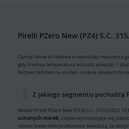
Pirelli PZero New (PZ4) S.C. 31
Opony letnie to modele o twardszej mieszance g
gdy średnia temperatura wzrasta powyżej 7 stop
bezpieczeństwo na suchej i mokrej nawierzchni 
Z jakiego segmentu pochodzą Pi
Model Pirelli PZero New (PZ4) S.C. 315/25R22 10
uznanych marek
, często wyróżniające się jak
latami know-how producenta świadczą, że otrz