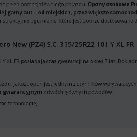
ać pełen potencjał swojego pojazdu.
Opony osobowe Pire
kiej gamy aut – od miejskich, przez większe samocho
onstrukcyjnie ogumienie, które jest dobrze dostosowan
ero New (PZ4) S.C. 315/25R22 101 Y XL FR
 Y XL FR posiadają czas gwarancji na okres 7 lat. Dokła
azdu. Jakość opon jest jednym z czynników wpływających
em gwarancyjnym
z dwóch głównych powodów:
ne technologie,