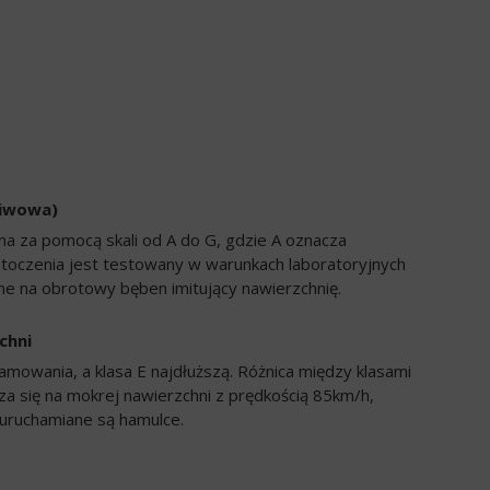
liwowa)
a za pomocą skali od A do G, gdzie A oznacza
 toczenia jest testowany w warunkach laboratoryjnych
e na obrotowy bęben imitujący nawierzchnię.
chni
amowania, a klasa E najdłuższą. Różnica między klasami
a się na mokrej nawierzchni z prędkością 85km/h,
uruchamiane są hamulce.