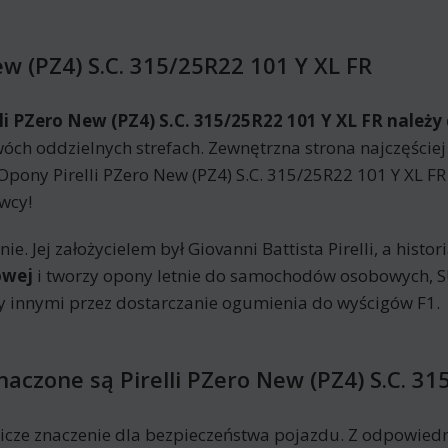
ew (PZ4) S.C. 315/25R22 101 Y XL FR
li PZero New (PZ4) S.C. 315/25R22 101 Y XL FR nale
ch oddzielnych strefach. Zewnętrzna strona najczęściej 
ony Pirelli PZero New (PZ4) S.C. 315/25R22 101 Y XL 
wcy!
e. Jej założycielem był Giovanni Battista Pirelli, a hist
owej
i tworzy opony letnie do samochodów osobowych, S
y innymi przez dostarczanie ogumienia do wyścigów F1.
naczone są Pirelli PZero New (PZ4) S.C. 31
ze znaczenie dla bezpieczeństwa pojazdu. Z odpowie