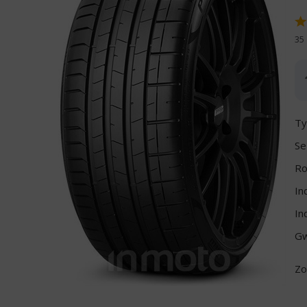
35 
Ty
Se
Ro
In
In
Gw
Zo