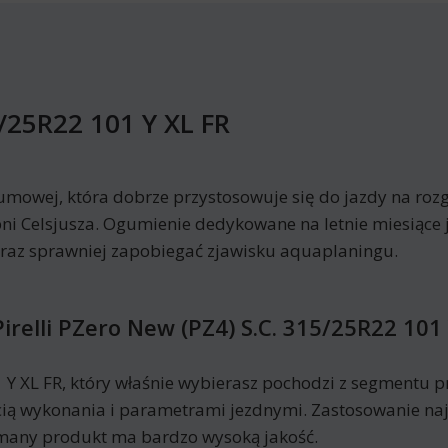
5/25R22 101 Y XL FR
umowej, która dobrze przystosowuje się do jazdy na rozg
ni Celsjusza. Ogumienie dedykowane na letnie miesiące 
oraz sprawniej zapobiegać zjawisku aquaplaningu.
relli PZero New (PZ4) S.C. 315/25R22 101 
1 Y XL FR, który właśnie wybierasz pochodzi z segmentu
ością wykonania i parametrami jezdnymi. Zastosowanie n
ymany produkt ma bardzo wysoką jakość.