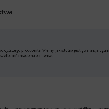
stwa
owyższego producenta! Wiemy, jak istotna jest gwarancja ogumi
szelkie informacje na ten temat.
ezgodnie z przeznaczeniem. Nieautoryzowane modyfikacje i zmian