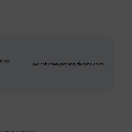
enia.
Błąd pobierania gwarancji dla danej opony.
y są niedozwolone.