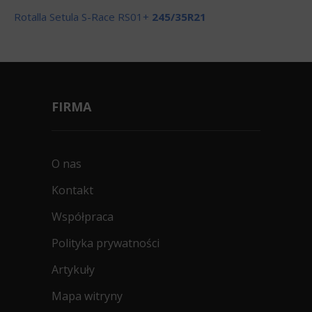
Rotalla Setula S-Race RS01+
245/35R21
FIRMA
O nas
Kontakt
Współpraca
Polityka prywatności
Artykuły
Mapa witryny