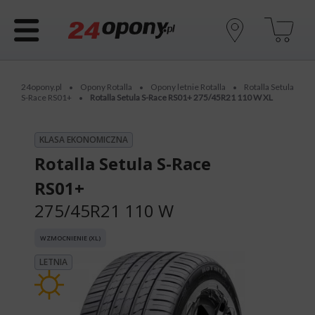
24opony.pl
Opony Rotalla
Opony letnie Rotalla
Rotalla Setula
•
•
•
S-Race RS01+
Rotalla Setula S-Race RS01+ 275/45R21 110 W XL
•
KLASA EKONOMICZNA
Rotalla Setula S-Race
RS01+
275/45R21 110 W
WZMOCNIENIE (XL)
LETNIA