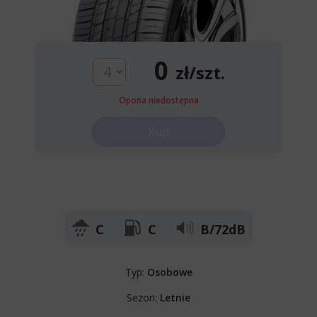
0
zł/szt.
Opona niedostępna
Kup
C
C
B/72dB
Typ:
Osobowe
Sezon:
Letnie