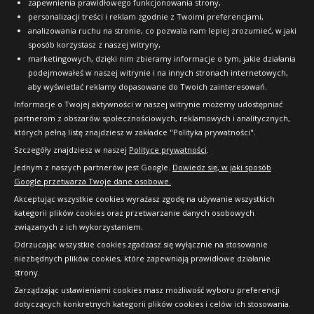
zapewnienia prawidłowego funkcjonowania strony,
personalizacji treści i reklam zgodnie z Twoimi preferencjami,
analizowania ruchu na stronie, co pozwala nam lepiej zrozumieć, w jaki
sposób korzystasz z naszej witryny,
marketingowych, dzięki nim zbieramy informacje o tym, jakie działania
podejmowałeś w naszej witrynie i na innych stronach internetowych,
aby wyświetlać reklamy dopasowane do Twoich zainteresowań.
Informacje o Twojej aktywności w naszej witrynie możemy udostępniać
partnerom z obszarów społecznościowych, reklamowych i analitycznych,
których pełną listę znajdziesz w zakładce "Polityka prywatności".
Szczegóły znajdziesz w naszej
Polityce prywatności
.
Jednym z naszych partnerów jest Google.
Dowiedz się, w jaki sposób
Google przetwarza Twoje dane osobowe.
Akceptując wszystkie cookies wyrażasz zgodę na używanie wszystkich
kategorii plików cookies oraz przetwarzanie danych osobowych
związanych z ich wykorzystaniem.
Odrzucając wszystkie cookies zgadzasz się wyłącznie na stosowanie
niezbędnych plików cookies, które zapewniają prawidłowe działanie
strony.
Copyright © 2010-2026 24opony.pl. Wszelkie
Zarządzając ustawieniami cookies masz możliwość wyboru preferencji
prawa zastrzeżone.
dotyczących konkretnych kategorii plików cookies i celów ich stosowania.