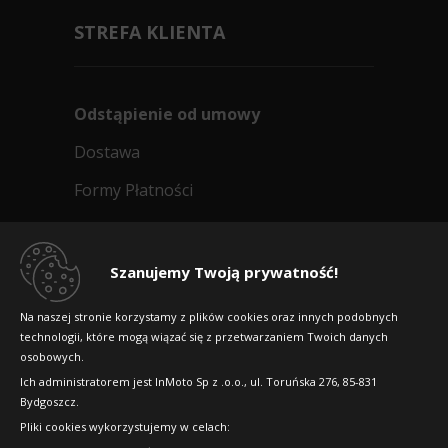
STREFA KLIENTA
Odstąpienie od umowy
Dostawa
Formy Płatności
Regulamin sklepu
Dlaczego warto kupić w 24opony.pl
Szanujemy Twoją prywatność!
Konkursy i promocje
Na naszej stronie korzystamy z plików cookies oraz innych podobnych
technologii, które mogą wiązać się z przetwarzaniem Twoich danych
Raty
osobowych.
FAQ
Ich administratorem jest InMoto Sp z .o.o., ul. Toruńska 276, 85-831
Bydgoszcz.
Pliki cookies wykorzystujemy w celach:
OFICJALNY PARTNER