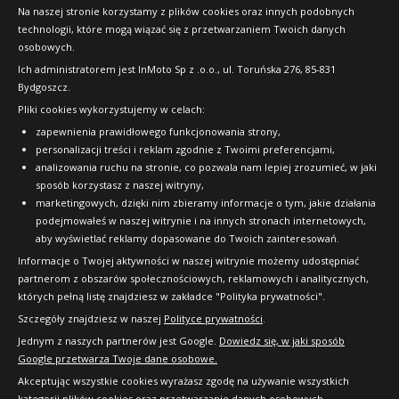
Konkursy i promocje
Na naszej stronie korzystamy z plików cookies oraz innych podobnych
technologii, które mogą wiązać się z przetwarzaniem Twoich danych
Raty
osobowych.
FAQ
Ich administratorem jest InMoto Sp z .o.o., ul. Toruńska 276, 85-831
Bydgoszcz.
Pliki cookies wykorzystujemy w celach:
OFICJALNY PARTNER
zapewnienia prawidłowego funkcjonowania strony,
personalizacji treści i reklam zgodnie z Twoimi preferencjami,
analizowania ruchu na stronie, co pozwala nam lepiej zrozumieć, w jaki
sposób korzystasz z naszej witryny,
marketingowych, dzięki nim zbieramy informacje o tym, jakie działania
podejmowałeś w naszej witrynie i na innych stronach internetowych,
aby wyświetlać reklamy dopasowane do Twoich zainteresowań.
Informacje o Twojej aktywności w naszej witrynie możemy udostępniać
partnerom z obszarów społecznościowych, reklamowych i analitycznych,
których pełną listę znajdziesz w zakładce "Polityka prywatności".
Szczegóły znajdziesz w naszej
Polityce prywatności
.
Jednym z naszych partnerów jest Google.
Dowiedz się, w jaki sposób
Google przetwarza Twoje dane osobowe.
Akceptując wszystkie cookies wyrażasz zgodę na używanie wszystkich
kategorii plików cookies oraz przetwarzanie danych osobowych