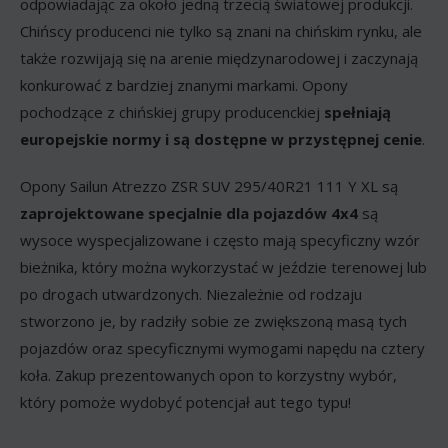
odpowiadając za około jedną trzecią światowej produkcji.
Chińscy producenci nie tylko są znani na chińskim rynku, ale
także rozwijają się na arenie międzynarodowej i zaczynają
konkurować z bardziej znanymi markami. Opony
pochodzące z chińskiej grupy producenckiej
spełniają
europejskie normy i są dostępne w przystępnej cenie
.
Opony Sailun Atrezzo ZSR SUV 295/40R21 111 Y XL są
zaprojektowane specjalnie dla pojazdów 4x4
są
wysoce wyspecjalizowane i często mają specyficzny wzór
bieżnika, który można wykorzystać w jeździe terenowej lub
po drogach utwardzonych. Niezależnie od rodzaju
stworzono je, by radziły sobie ze zwiększoną masą tych
pojazdów oraz specyficznymi wymogami napędu na cztery
koła. Zakup prezentowanych opon to korzystny wybór,
który pomoże wydobyć potencjał aut tego typu!