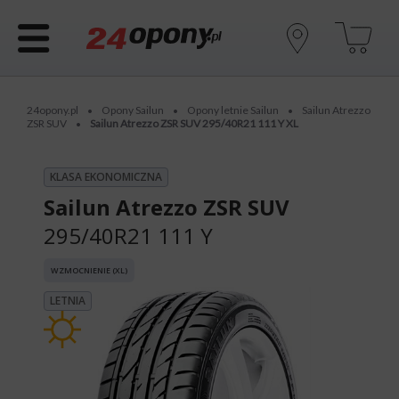
24opony.pl
Opony Sailun
Opony letnie Sailun
Sailun Atrezzo
•
•
•
ZSR SUV
Sailun Atrezzo ZSR SUV 295/40R21 111 Y XL
•
KLASA EKONOMICZNA
Sailun Atrezzo ZSR SUV
295/40R21 111 Y
WZMOCNIENIE (XL)
LETNIA