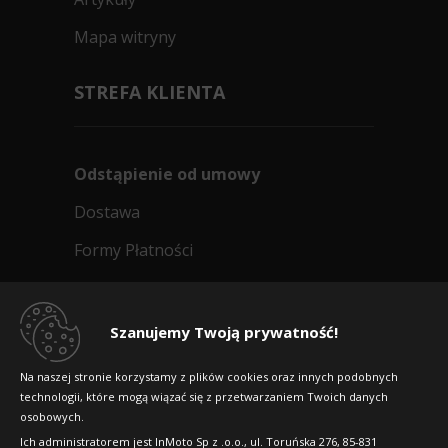
Mapa witryny
STREFA KLIENTA
Odstąpienie od umowy
Dostawa
Formy Płatności
Regulamin sklepu
Dlaczego warto kupić w 24opony.pl
Szanujemy Twoją prywatność!
Konkursy i promocje
Na naszej stronie korzystamy z plików cookies oraz innych podobnych
technologii, które mogą wiązać się z przetwarzaniem Twoich danych
Raty
osobowych.
FAQ
Ich administratorem jest InMoto Sp z .o.o., ul. Toruńska 276, 85-831