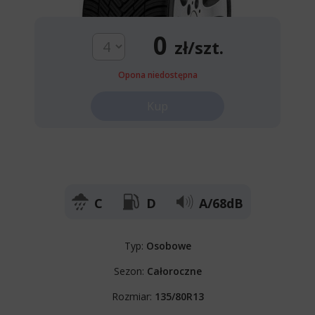
0
zł/szt.
Opona niedostępna
Kup
C
D
A/68dB
Typ:
Osobowe
Sezon:
Całoroczne
Rozmiar:
135/80R13