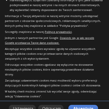
marketingowych, dzięki nim zbieramy informacje o tym, jakie działania
podejmowałeś w naszej witrynie i na innych stronach internetowych,
aby wyświetlać reklamy dopasowane do Twoich zainteresowań.
Informacje o Twojej aktywności w naszej witrynie możemy udostępniać
partnerom z obszarów społecznościowych, reklamowych i analitycznych,
których pełną listę znajdziesz w zakładce "Polityka prywatności".
Szczegóły znajdziesz w naszej
Polityce prywatności
.
Jednym z naszych partnerów jest Google.
Dowiedz się, w jaki sposób
Google przetwarza Twoje dane osobowe.
Akceptując wszystkie cookies wyrażasz zgodę na używanie wszystkich
kategorii plików cookies oraz przetwarzanie danych osobowych
związanych z ich wykorzystaniem.
Odrzucając wszystkie cookies zgadzasz się wyłącznie na stosowanie
niezbędnych plików cookies, które zapewniają prawidłowe działanie
strony.
Copyright © 2010-2026 24opony.pl. Wszelkie
Zarządzając ustawieniami cookies masz możliwość wyboru preferencji
prawa zastrzeżone.
dotyczących konkretnych kategorii plików cookies i celów ich stosowania.
W każdej chwili możesz zmienić lub wycofać swoje zgody, odwiedzając
sekcję "Ustawienia cookies".
Ustawienia
Odrzucam
Akceptuję