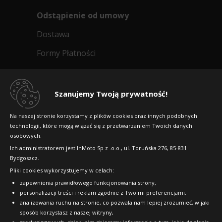
Odstąpienie od umowy
Dostawa
Formy Płatności
Regulamin sklepu
Dlaczego warto kupić w 24opony.pl
Szanujemy Twoją prywatność!
Konkursy i promocje
Na naszej stronie korzystamy z plików cookies oraz innych podobnych
technologii, które mogą wiązać się z przetwarzaniem Twoich danych
Raty
osobowych.
FAQ
Ich administratorem jest InMoto Sp z .o.o., ul. Toruńska 276, 85-831
Bydgoszcz.
Pliki cookies wykorzystujemy w celach:
OFICJALNY PARTNER
zapewnienia prawidłowego funkcjonowania strony,
personalizacji treści i reklam zgodnie z Twoimi preferencjami,
analizowania ruchu na stronie, co pozwala nam lepiej zrozumieć, w jaki
sposób korzystasz z naszej witryny,