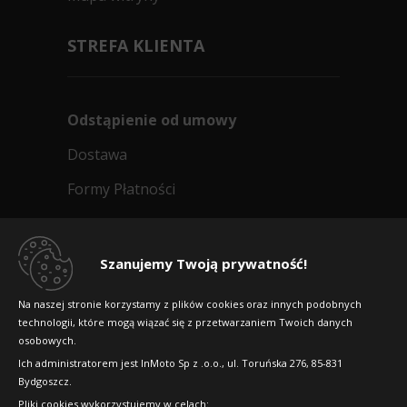
STREFA KLIENTA
Odstąpienie od umowy
Dostawa
Formy Płatności
Regulamin sklepu
Dlaczego warto kupić w 24opony.pl
Szanujemy Twoją prywatność!
Konkursy i promocje
Na naszej stronie korzystamy z plików cookies oraz innych podobnych
technologii, które mogą wiązać się z przetwarzaniem Twoich danych
Raty
osobowych.
FAQ
Ich administratorem jest InMoto Sp z .o.o., ul. Toruńska 276, 85-831
Bydgoszcz.
Pliki cookies wykorzystujemy w celach: