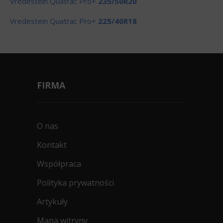
Vredestein Quatrac Pro+
235/50R20
Vredestein Quatrac Pro+
225/40R18
FIRMA
O nas
Kontakt
Współpraca
Polityka prywatności
Artykuły
Mapa witryny