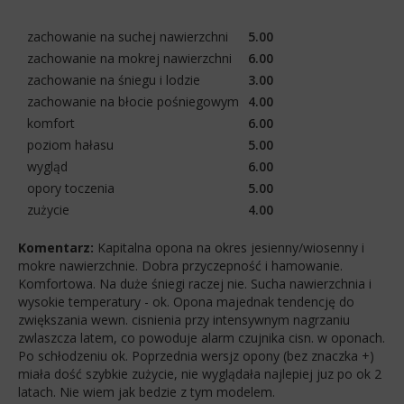
zachowanie na suchej nawierzchni
5.00
zachowanie na mokrej nawierzchni
6.00
zachowanie na śniegu i lodzie
3.00
zachowanie na błocie pośniegowym
4.00
komfort
6.00
poziom hałasu
5.00
wygląd
6.00
opory toczenia
5.00
zużycie
4.00
Komentarz:
Kapitalna opona na okres jesienny/wiosenny i
mokre nawierzchnie. Dobra przyczepność i hamowanie.
Komfortowa. Na duże śniegi raczej nie. Sucha nawierzchnia i
wysokie temperatury - ok. Opona majednak tendencję do
zwiększania wewn. cisnienia przy intensywnym nagrzaniu
zwlaszcza latem, co powoduje alarm czujnika cisn. w oponach.
Po schłodzeniu ok. Poprzednia wersjz opony (bez znaczka +)
miała dość szybkie zużycie, nie wyglądała najlepiej juz po ok 2
latach. Nie wiem jak bedzie z tym modelem.