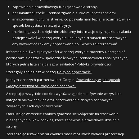
OFICJALNY PARTNER
zapewnienia prawidłowego funkcjonowania strony,
personalizacji treści i reklam zgodnie z Twoimi preferencjami,
analizowania ruchu na stronie, co pozwala nam lepiej zrozumieć, w jaki
sposób korzystasz z naszej witryny,
marketingowych, dzięki nim zbieramy informacje o tym, jakie działania
podejmowałeś w naszej witrynie i na innych stronach internetowych,
aby wyświetlać reklamy dopasowane do Twoich zainteresowań.
Informacje o Twojej aktywności w naszej witrynie możemy udostępniać
partnerom z obszarów społecznościowych, reklamowych i analitycznych,
których pełną listę znajdziesz w zakładce "Polityka prywatności".
Szczegóły znajdziesz w naszej
Polityce prywatności
.
Jednym z naszych partnerów jest Google.
Dowiedz się, w jaki sposób
Google przetwarza Twoje dane osobowe.
Akceptując wszystkie cookies wyrażasz zgodę na używanie wszystkich
kategorii plików cookies oraz przetwarzanie danych osobowych
związanych z ich wykorzystaniem.
Odrzucając wszystkie cookies zgadzasz się wyłącznie na stosowanie
niezbędnych plików cookies, które zapewniają prawidłowe działanie
strony.
Copyright © 2010-2026 24opony.pl. Wszelkie
Zarządzając ustawieniami cookies masz możliwość wyboru preferencji
prawa zastrzeżone.