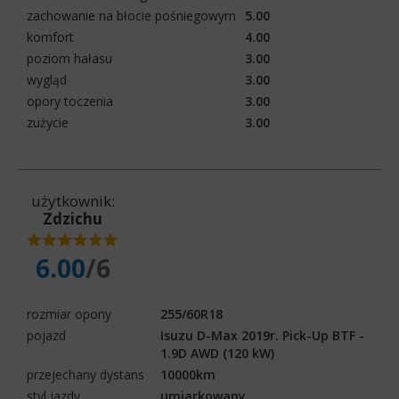
zachowanie na błocie pośniegowym
5.00
komfort
4.00
poziom hałasu
3.00
wygląd
3.00
opory toczenia
3.00
zużycie
3.00
użytkownik:
Zdzichu
6.00
/6
rozmiar opony
255/60R18
pojazd
Isuzu D-Max 2019r. Pick-Up BTF -
1.9D AWD (120 kW)
przejechany dystans
10000km
styl jazdy
umiarkowany