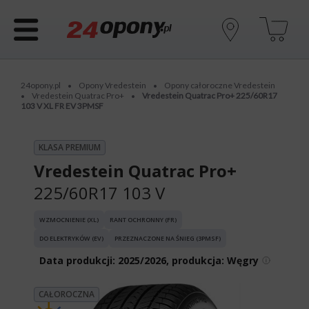
24opony.pl
Opony Vredestein
Opony całoroczne Vredestein
•
•
Vredestein Quatrac Pro+
Vredestein Quatrac Pro+ 225/60R17
•
•
103 V XL FR EV 3PMSF
KLASA PREMIUM
Vredestein Quatrac Pro+
225/60R17 103 V
WZMOCNIENIE (XL)
RANT OCHRONNY (FR)
DO ELEKTRYKÓW (EV)
PRZEZNACZONE NA ŚNIEG (3PMSF)
Data produkcji:
2025/2026, produkcja: Węgry
CAŁOROCZNA