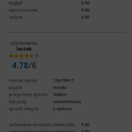
wygląd
6.00
opory toczenia
5.00
zużycie
5.00
użytkownik:
leszek
4.78
/6
rozmiar opony
130/70R17
pojazd
Honda
przejechany dystans
500km
styl jazdy
umiarkowany
sposób nabycia
z wyboru
zachowanie na suchej nawierzchni
5.00
zachowanie na mokrej nawierzchni
4.00