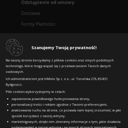
Odstąpienie od umowy
Dostawa
Formy Płatności
Regulamin sklepu
Dlaczego warto kupić w 24opony.pl
Szanujemy Twoją prywatność!
Konkursy i promocje
Na naszej stronie korzystamy z plików cookies oraz innych podobnych
technologii, które mogą wiązać się z przetwarzaniem Twoich danych
Raty
osobowych.
FAQ
Ich administratorem jest InMoto Sp z .o.o., ul. Toruńska 276, 85-831
Bydgoszcz.
Pliki cookies wykorzystujemy w celach:
OFICJALNY PARTNER
zapewnienia prawidłowego funkcjonowania strony,
personalizacji treści i reklam zgodnie z Twoimi preferencjami,
analizowania ruchu na stronie, co pozwala nam lepiej zrozumieć, w jaki
sposób korzystasz z naszej witryny,
marketingowych, dzięki nim zbieramy informacje o tym, jakie działania
podejmowałeś w naszej witrynie i na innych stronach internetowych,