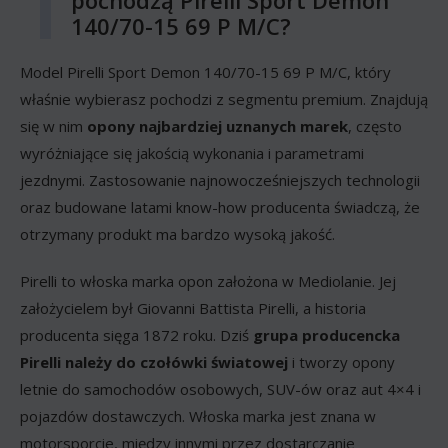
140/70-15 69 P M/C?
Model Pirelli Sport Demon 140/70-15 69 P M/C, który
właśnie wybierasz pochodzi z segmentu premium. Znajdują
się w nim
opony najbardziej uznanych marek
, często
wyróżniające się jakością wykonania i parametrami
jezdnymi. Zastosowanie najnowocześniejszych technologii
oraz budowane latami know-how producenta świadczą, że
otrzymany produkt ma bardzo wysoką jakość.
Pirelli to włoska marka opon założona w Mediolanie. Jej
założycielem był Giovanni Battista Pirelli, a historia
producenta sięga 1872 roku. Dziś
grupa producencka
Pirelli należy do czołówki światowej
i tworzy opony
letnie do samochodów osobowych, SUV-ów oraz aut 4×4 i
pojazdów dostawczych. Włoska marka jest znana w
motorsporcie, między innymi przez dostarczanie