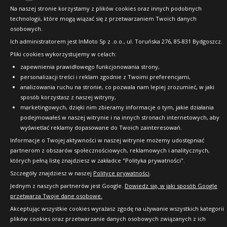
Na naszej stronie korzystamy z plików cookies oraz innych podobnych
technologii, które mogą wiązać się z przetwarzaniem Twoich danych
osobowych.
Ich administratorem jest InMoto Sp z .o.o., ul. Toruńska 276, 85-831 Bydgoszcz.
Pliki cookies wykorzystujemy w celach:
zapewnienia prawidłowego funkcjonowania strony,
personalizacji treści i reklam zgodnie z Twoimi preferencjami,
Copyright © 2010-2026 24opony.pl. Wszelkie
analizowania ruchu na stronie, co pozwala nam lepiej zrozumieć, w jaki
prawa zastrzeżone.
sposób korzystasz z naszej witryny,
marketingowych, dzięki nim zbieramy informacje o tym, jakie działania
podejmowałeś w naszej witrynie i na innych stronach internetowych, aby
wyświetlać reklamy dopasowane do Twoich zainteresowań.
Informacje o Twojej aktywności w naszej witrynie możemy udostępniać
partnerom z obszarów społecznościowych, reklamowych i analitycznych,
których pełną listę znajdziesz w zakładce "Polityka prywatności".
Szczegóły znajdziesz w naszej
Polityce prywatności
.
Jednym z naszych partnerów jest Google.
Dowiedz się, w jaki sposób Google
przetwarza Twoje dane osobowe.
Akceptując wszystkie cookies wyrażasz zgodę na używanie wszystkich kategorii
plików cookies oraz przetwarzanie danych osobowych związanych z ich