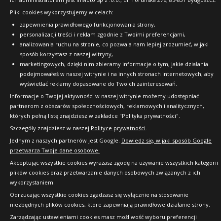
Pliki cookies wykorzystujemy w celach:
Copyright © 2010-2026 24opony.pl. Wszelkie
zapewnienia prawidłowego funkcjonowania strony,
prawa zastrzeżone.
personalizacji treści i reklam zgodnie z Twoimi preferencjami,
analizowania ruchu na stronie, co pozwala nam lepiej zrozumieć, w jaki
sposób korzystasz z naszej witryny,
marketingowych, dzięki nim zbieramy informacje o tym, jakie działania
podejmowałeś w naszej witrynie i na innych stronach internetowych, aby
wyświetlać reklamy dopasowane do Twoich zainteresowań.
Informacje o Twojej aktywności w naszej witrynie możemy udostępniać
partnerom z obszarów społecznościowych, reklamowych i analitycznych,
których pełną listę znajdziesz w zakładce "Polityka prywatności".
Szczegóły znajdziesz w naszej
Polityce prywatności
.
Jednym z naszych partnerów jest Google.
Dowiedz się, w jaki sposób Google
przetwarza Twoje dane osobowe.
Akceptując wszystkie cookies wyrażasz zgodę na używanie wszystkich kategorii
plików cookies oraz przetwarzanie danych osobowych związanych z ich
wykorzystaniem.
Odrzucając wszystkie cookies zgadzasz się wyłącznie na stosowanie
niezbędnych plików cookies, które zapewniają prawidłowe działanie strony.
Zarządzając ustawieniami cookies masz możliwość wyboru preferencji