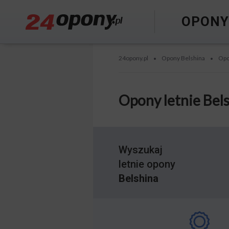
OPON
24opony.pl
Opony Belshina
Opo
•
•
Opony letnie Bel
Wyszukaj
letnie opony
Belshina