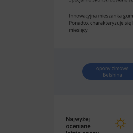
Innowacyjna mieszanka gumo
Ponadto, charakteryzuje się
miesięcy.
opony zimowe
Belshina
Najwyżej
oceniane