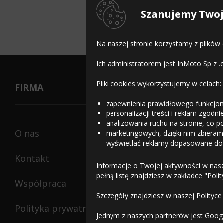
Szanujemy Twoj
Belshina BEL-329
Na naszej stronie korzystamy z plików
Ich administratorem jest InMoto Sp z .
Pliki cookies wykorzystujemy w celach:
FIRMA
zapewnienia prawidłowego funkcjon
personalizacji treści i reklam zgodn
analizowania ruchu na stronie, co p
O nas
marketingowych, dzięki nim zbieramy
wyświetlać reklamy dopasowane do
Kontakt
Informacje o Twojej aktywności w nas
pełną listę znajdziesz w zakładce "Poli
Współpraca
Szczegóły znajdziesz w naszej
Polityce
Polityka prywatności
Jednym z naszych partnerów jest Goog