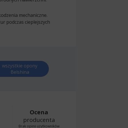
odzenia mechaniczne.
r podczas cieplejszych
wszystkie opony
Belshina
Ocena
producenta
Brak opinii użytkowników