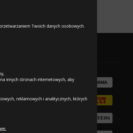
lshina BEL-403
 z przetwarzaniem Twoich danych osobowych.
OFICJALNY PARTNER
ny,
 na innych stronach internetowych, aby
owych, reklamowych i analitycznych, których
we.