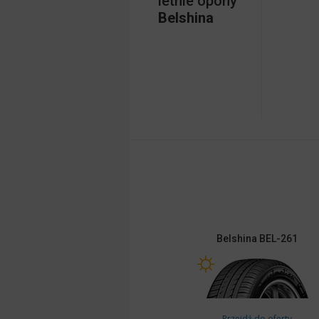
letnie opony
Belshina
Belshina
BEL-261
Przejdź do oferty