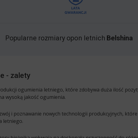
Popularne rozmiary opon letnich
Belshina
e - zalety
produkcji ogumienia letniego, które zdobywa duża ilość pozy
na wysoką jakość ogumienia.
ozwój i poznawanie nowych technologii produkcyjnych, któr
a letniego.
zory bieżnika wpływają na doskonałą przyczepność do różn