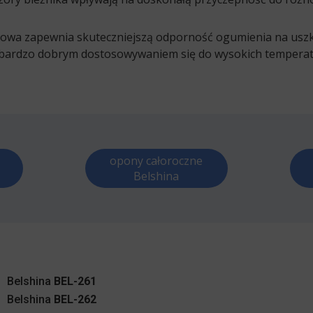
wa zapewnia skuteczniejszą odporność ogumienia na uszk
 bardzo dobrym dostosowywaniem się do wysokich temperatu
opony całoroczne
Belshina
Belshina
BEL-261
Belshina
BEL-262