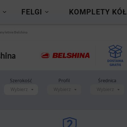
Y
FELGI
KOMPLETY KÓŁ
ny letnie Belshina
shina
Szerokość
Profil
Średnica
Wybierz
Wybierz
Wybierz