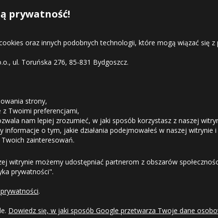
ą prywatność!
Belshina BEL-331
Be
 cookies oraz innych podobnych technologii, które mogą wiązać się
o.o., ul. Toruńska 276, 85-831 Bydgoszcz.
STREFA KLIENTA
owania strony,
ie z Twoimi preferencjami,
ozwala nam lepiej zrozumieć, w jaki sposób korzystasz z naszej witry
Odstąpienie od umowy
 informacje o tym, jakie działania podejmowałeś w naszej witrynie i
 Twoich zainteresowań.
Dostawa
zej witrynie możemy udostępniać partnerom z obszarów społeczności
tyka prywatności".
Formy Płatności
 prywatności
.
Regulamin sklepu
le.
Dowiedz się, w jaki sposób Google przetwarza Twoje dane osobo