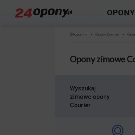
OPON
24opony.pl
Opony Courier
Opon
•
•
Opony zimowe Co
Wyszukaj
zimowe opony
Courier