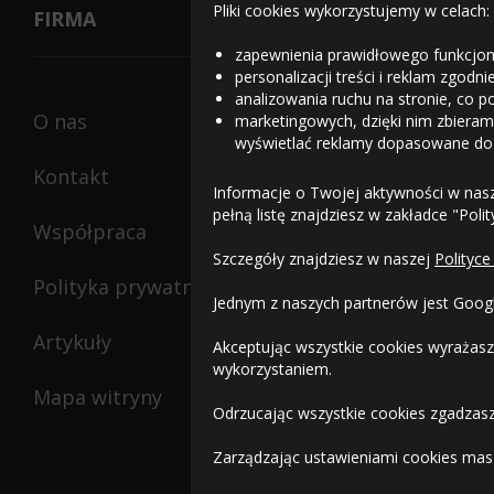
Pliki cookies wykorzystujemy w celach:
FIRMA
zapewnienia prawidłowego funkcjon
personalizacji treści i reklam zgodn
analizowania ruchu na stronie, co p
O nas
marketingowych, dzięki nim zbieramy
wyświetlać reklamy dopasowane do
Kontakt
Informacje o Twojej aktywności w nas
pełną listę znajdziesz w zakładce "Poli
Współpraca
Szczegóły znajdziesz w naszej
Polityce
Polityka prywatności
Jednym z naszych partnerów jest Goog
Artykuły
Akceptując wszystkie cookies wyrażasz
wykorzystaniem.
Mapa witryny
Odrzucając wszystkie cookies zgadzasz
Zarządzając ustawieniami cookies masz