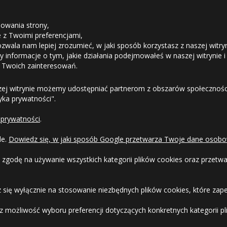
STREFA KLIENTA
owania strony,
ie z Twoimi preferencjami,
ozwala nam lepiej zrozumieć, w jaki sposób korzystasz z naszej witry
Odstąpienie od umowy
 informacje o tym, jakie działania podejmowałeś w naszej witrynie i
 Twoich zainteresowań.
Dostawa
zej witrynie możemy udostępniać partnerom z obszarów społeczności
tyka prywatności".
Formy Płatności
 prywatności
.
Regulamin sklepu
le.
Dowiedz się, w jaki sposób Google przetwarza Twoje dane osobo
Dlaczego warto kupić w 24opony.pl
 zgodę na używanie wszystkich kategorii plików cookies oraz przet
Konkursy i promocje
 się wyłącznie na stosowanie niezbędnych plików cookies, które zape
Raty
 możliwość wyboru preferencji dotyczących konkretnych kategorii pli