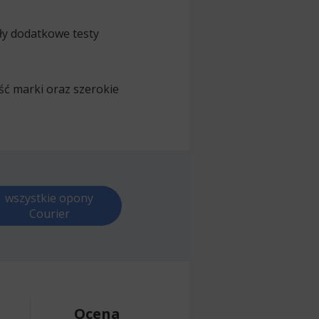
ły dodatkowe testy
ść marki oraz szerokie
wszystkie opony
Courier
Ocena