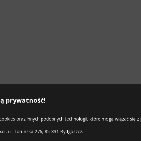
Najpopularniejsze zimowe opony
Courier
ą prywatność!
 cookies oraz innych podobnych technologii, które mogą wiązać się
o.o., ul. Toruńska 276, 85-831 Bydgoszcz.