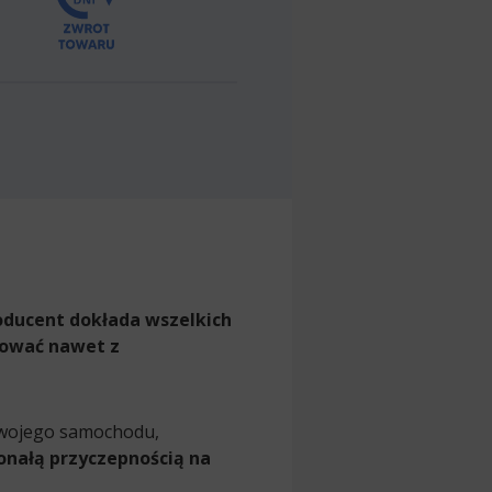
oducent dokłada wszelkich
rować nawet z
swojego samochodu,
onałą przyczepnością na