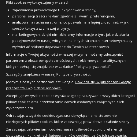
Pliki cookies wykorzystujemy w celach:
zapewnienia prawidłowego funkcjonowania strony,
personalizacji treści i reklam zgodnie z Twoimi preferencjami,
analizowania ruchu na stronie, co pozwala nam lepiej zrozumieć, w jaki
sposób korzystasz z naszej witryny,
Copyright © 2010-2026 24opony.pl. Wszelkie
marketingowych, dzięki nim zbieramy informacje o tym, jakie działania
prawa zastrzeżone.
podejmowałeś w naszej witrynie i na innych stronach internetowych, aby
wyświetlać reklamy dopasowane do Twoich zainteresowań.
Informacje o Twojej aktywności w naszej witrynie możemy udostępniać
partnerom z obszarów społecznościowych, reklamowych i analitycznych,
których pełną listę znajdziesz w zakładce "Polityka prywatności".
Szczegóły znajdziesz w naszej
Polityce prywatności
.
Jednym z naszych partnerów jest Google.
Dowiedz się, w jaki sposób Google
przetwarza Twoje dane osobowe.
Akceptując wszystkie cookies wyrażasz zgodę na używanie wszystkich kategorii
plików cookies oraz przetwarzanie danych osobowych związanych z ich
wykorzystaniem.
Odrzucając wszystkie cookies zgadzasz się wyłącznie na stosowanie
niezbędnych plików cookies, które zapewniają prawidłowe działanie strony.
Zarządzając ustawieniami cookies masz możliwość wyboru preferencji
dotyczących konkretnych kategorii plików cookies i celów ich stosowania.