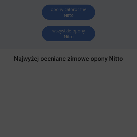
opony całoroczne
Nitto
wszystkie opony
Nitto
Najwyżej oceniane zimowe opony
Nitto