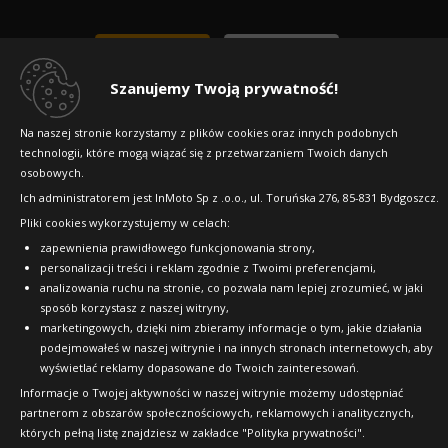
Szanujemy Twoją prywatność!
Na naszej stronie korzystamy z plików cookies oraz innych podobnych
technologii, które mogą wiązać się z przetwarzaniem Twoich danych
osobowych.
Ich administratorem jest InMoto Sp z .o.o., ul. Toruńska 276, 85-831 Bydgoszcz.
Pliki cookies wykorzystujemy w celach:
zapewnienia prawidłowego funkcjonowania strony,
personalizacji treści i reklam zgodnie z Twoimi preferencjami,
analizowania ruchu na stronie, co pozwala nam lepiej zrozumieć, w jaki
sposób korzystasz z naszej witryny,
marketingowych, dzięki nim zbieramy informacje o tym, jakie działania
podejmowałeś w naszej witrynie i na innych stronach internetowych, aby
Copyright © 2010-2026 24opony.pl. Wszelkie
wyświetlać reklamy dopasowane do Twoich zainteresowań.
prawa zastrzeżone.
Informacje o Twojej aktywności w naszej witrynie możemy udostępniać
partnerom z obszarów społecznościowych, reklamowych i analitycznych,
których pełną listę znajdziesz w zakładce "Polityka prywatności".