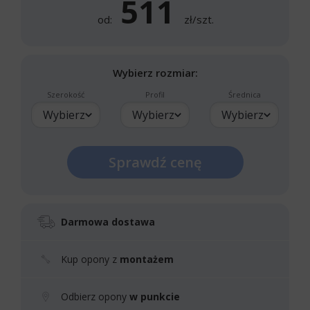
511
od:
zł/szt.
Wybierz rozmiar:
Szerokość
Profil
Średnica
Wybierz
Wybierz
Wybierz
Sprawdź cenę
Darmowa dostawa
Kup opony z
montażem
Odbierz opony
w punkcie