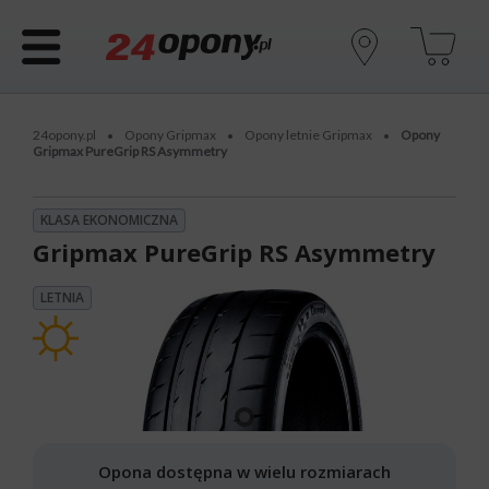
24opony.pl
Opony Gripmax
Opony letnie Gripmax
Opony
•
•
•
Gripmax PureGrip RS Asymmetry
KLASA EKONOMICZNA
Gripmax PureGrip RS Asymmetry
LETNIA
Opona dostępna w wielu rozmiarach