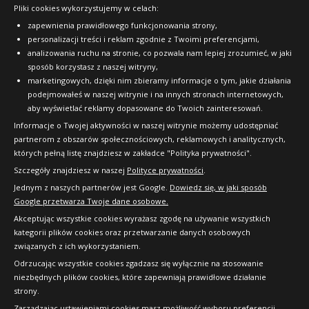
Asymmetry
drogową (SEMISLICK)
Pliki cookies wykorzystujemy w celach:
OFICJALNY PARTNER
255/40R20 101 Y
B
D
73dB
zapewnienia prawidłowego funkcjonowania strony,
personalizacji treści i reklam zgodnie z Twoimi preferencjami,
WZMOCNIENIE (XL)
Data produkcji:
nie starsza niż 24 miesiące
analizowania ruchu na stronie, co pozwala nam lepiej zrozumieć, w jaki
Doręczymy
17.08 - 18.08
Duża ilość
0dB
sposób korzystasz z naszej witryny,
577
Doręczymy
17.08 - 18.08
Średnia ilość
marketingowych, dzięki nim zbieramy informacje o tym, jakie działania
podejmowałeś w naszej witrynie i na innych stronach internetowych,
zł/szt.
678
aby wyświetlać reklamy dopasowane do Twoich zainteresowań.
zł/szt.
Informacje o Twojej aktywności w naszej witrynie możemy udostępniać
Kup
partnerom z obszarów społecznościowych, reklamowych i analitycznych,
których pełną listę znajdziesz w zakładce "Polityka prywatności".
Kup
Szczegóły znajdziesz w naszej
Polityce prywatności
.
Jednym z naszych partnerów jest Google.
Dowiedz się, w jaki sposób
Gripmax PureGrip RS
Google przetwarza Twoje dane osobowe.
Asymmetry
Akceptując wszystkie cookies wyrażasz zgodę na używanie wszystkich
265/35R18 97 W
kategorii plików cookies oraz przetwarzanie danych osobowych
związanych z ich wykorzystaniem.
WZMOCNIENIE (XL)
Opona na tor posiadająca homologację
Odrzucając wszystkie cookies zgadzasz się wyłącznie na stosowanie
drogową (SEMISLICK)
niezbędnych plików cookies, które zapewniają prawidłowe działanie
strony.
B
D
73dB
Copyright © 2010-2026 24opony.pl. Wszelkie
Zarządzając ustawieniami cookies masz możliwość wyboru preferencji