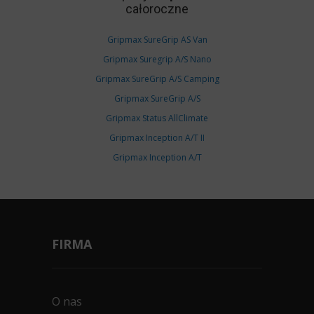
całoroczne
Gripmax SureGrip AS Van
Gripmax Suregrip A/S Nano
Gripmax SureGrip A/S Camping
Gripmax SureGrip A/S
Gripmax Status AllClimate
Gripmax Inception A/T II
Gripmax Inception A/T
FIRMA
O nas