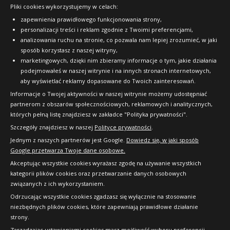
Pliki cookies wykorzystujemy w celach:
OFICJALNY PARTNER
zapewnienia prawidłowego funkcjonowania strony,
personalizacji treści i reklam zgodnie z Twoimi preferencjami,
analizowania ruchu na stronie, co pozwala nam lepiej zrozumieć, w jaki
sposób korzystasz z naszej witryny,
marketingowych, dzięki nim zbieramy informacje o tym, jakie działania
podejmowałeś w naszej witrynie i na innych stronach internetowych,
aby wyświetlać reklamy dopasowane do Twoich zainteresowań.
Informacje o Twojej aktywności w naszej witrynie możemy udostępniać
partnerom z obszarów społecznościowych, reklamowych i analitycznych,
których pełną listę znajdziesz w zakładce "Polityka prywatności".
Szczegóły znajdziesz w naszej
Polityce prywatności
.
Jednym z naszych partnerów jest Google.
Dowiedz się, w jaki sposób
Google przetwarza Twoje dane osobowe.
Akceptując wszystkie cookies wyrażasz zgodę na używanie wszystkich
kategorii plików cookies oraz przetwarzanie danych osobowych
związanych z ich wykorzystaniem.
Odrzucając wszystkie cookies zgadzasz się wyłącznie na stosowanie
niezbędnych plików cookies, które zapewniają prawidłowe działanie
strony.
Copyright © 2010-2026 24opony.pl. Wszelkie
Zarządzając ustawieniami cookies masz możliwość wyboru preferencji