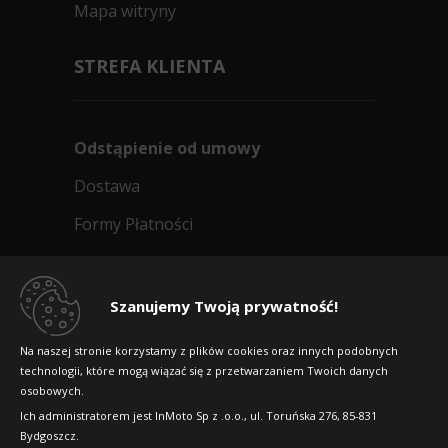
Mapa witryny
STREFA KLIENTA
Odstąpienie od umowy
Dostawa
Formy Płatności
Regulamin sklepu
Dlaczego warto kupić w 24opony.pl
Szanujemy Twoją prywatność!
Konkursy i promocje
Na naszej stronie korzystamy z plików cookies oraz innych podobnych
technologii, które mogą wiązać się z przetwarzaniem Twoich danych
Raty
osobowych.
FAQ
Ich administratorem jest InMoto Sp z .o.o., ul. Toruńska 276, 85-831
Bydgoszcz.