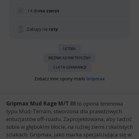
14 dni
na zwrot
Zakupy na
raty
LETNIA
BIEŻNIK ASYMETRYCZNY
2 LATA GWARANCJI
Zobacz inne opony marki
Gripmax
Gripmax Mud Rage M/T III
to opona terenowa
typu Mud-Terrain, stworzona dla prawdziwych
entuzjastów off-roadu. Zaprojektowana, aby radzić
sobie w głębokim błocie, na luźnej ziemi i skalistych
szlakach. Gripmax, jako marka specjalizująca się w