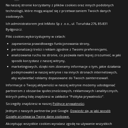
Konkursy i promocje
Na naszej stronie korzystamy z plików cookies oraz innych podobnych
technologii, które mogą wiązać się z przetwarzaniem Twoich danych
Raty
osobowych.
FAQ
Ich administratorem jest InMoto Sp z .o.o., ul. Toruńska 276, 85-831
Bydgoszcz.
Pliki cookies wykorzystujemy w celach:
OFICJALNY PARTNER
zapewnienia prawidłowego funkcjonowania strony,
personalizacji treści i reklam zgodnie z Twoimi preferencjami,
analizowania ruchu na stronie, co pozwala nam lepiej zrozumieć, w jaki
sposób korzystasz z naszej witryny,
marketingowych, dzięki nim zbieramy informacje o tym, jakie działania
podejmowałeś w naszej witrynie i na innych stronach internetowych,
aby wyświetlać reklamy dopasowane do Twoich zainteresowań.
Informacje o Twojej aktywności w naszej witrynie możemy udostępniać
partnerom z obszarów społecznościowych, reklamowych i analitycznych,
których pełną listę znajdziesz w zakładce "Polityka prywatności".
Szczegóły znajdziesz w naszej
Polityce prywatności
.
Jednym z naszych partnerów jest Google.
Dowiedz się, w jaki sposób
Google przetwarza Twoje dane osobowe.
Akceptując wszystkie cookies wyrażasz zgodę na używanie wszystkich