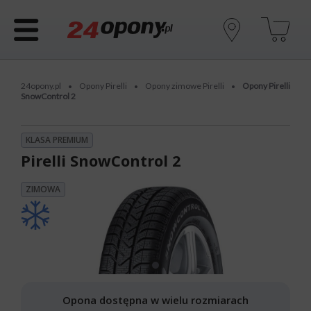
24opony.pl
Opony Pirelli
Opony zimowe Pirelli
Opony Pirelli
•
•
•
SnowControl 2
KLASA PREMIUM
Pirelli SnowControl 2
ZIMOWA
Opona dostępna w wielu rozmiarach