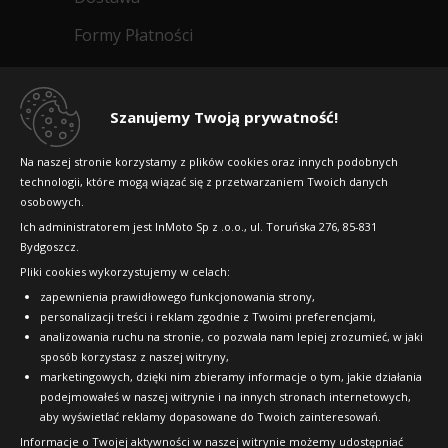
Formy Płatności
Regulamin sklepu
Dlaczego warto kupić w 24opony.pl
Szanujemy Twoją prywatność!
Konkursy i promocje
Na naszej stronie korzystamy z plików cookies oraz innych podobnych
technologii, które mogą wiązać się z przetwarzaniem Twoich danych
Raty
osobowych.
FAQ
Ich administratorem jest InMoto Sp z .o.o., ul. Toruńska 276, 85-831
Bydgoszcz.
Pliki cookies wykorzystujemy w celach:
OFICJALNY PARTNER
zapewnienia prawidłowego funkcjonowania strony,
personalizacji treści i reklam zgodnie z Twoimi preferencjami,
analizowania ruchu na stronie, co pozwala nam lepiej zrozumieć, w jaki
sposób korzystasz z naszej witryny,
marketingowych, dzięki nim zbieramy informacje o tym, jakie działania
podejmowałeś w naszej witrynie i na innych stronach internetowych,
aby wyświetlać reklamy dopasowane do Twoich zainteresowań.
Informacje o Twojej aktywności w naszej witrynie możemy udostępniać