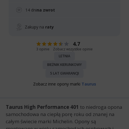
14 dni
na zwrot
Zakupy na
raty
4.7
3 opinie
Zobacz wszystkie opinie
LETNIA
BIEŻNIK KIERUNKOWY
5 LAT GWARANCJI
Zobacz inne opony marki
Taurus
Taurus High Performance 401
to niedroga opona
samochodowa na ciepłą porę roku od znanej na
całym świecie marki Michelin. Opony są
montowane w wielu samochodach osobowych i