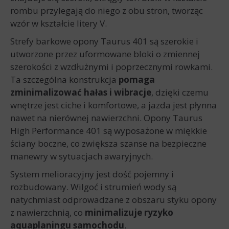
rombu przylegają do niego z obu stron, tworząc
wzór w kształcie litery V.
Strefy barkowe opony Taurus 401 są szerokie i
utworzone przez uformowane bloki o zmiennej
szerokości z wzdłużnymi i poprzecznymi rowkami.
Ta szczególna konstrukcja
pomaga
zminimalizować hałas i wibracje
, dzięki czemu
wnętrze jest ciche i komfortowe, a jazda jest płynna
nawet na nierównej nawierzchni. Opony Taurus
High Performance 401 są wyposażone w miękkie
ściany boczne, co zwiększa szanse na bezpieczne
manewry w sytuacjach awaryjnych.
System melioracyjny jest dość pojemny i
rozbudowany. Wilgoć i strumień wody są
natychmiast odprowadzane z obszaru styku opony
z nawierzchnią, co
minimalizuje ryzyko
aquaplaningu samochodu
.