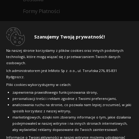
Formy Płatności
Regulamin sklepu
Dlaczego warto kupić w 24opony.pl
Szanujemy Twoją prywatność!
Konkursy i promocje
Na naszej stronie korzystamy z plików cookies oraz innych podobnych
technologii, które mogą wiązać się z przetwarzaniem Twoich danych
Raty
osobowych.
FAQ
Ich administratorem jest InMoto Sp z .o.o., ul. Toruńska 276, 85-831
Bydgoszcz.
Pliki cookies wykorzystujemy w celach:
OFICJALNY PARTNER
zapewnienia prawidłowego funkcjonowania strony,
personalizacji treści i reklam zgodnie z Twoimi preferencjami,
analizowania ruchu na stronie, co pozwala nam lepiej zrozumieć, w jaki
sposób korzystasz z naszej witryny,
marketingowych, dzięki nim zbieramy informacje o tym, jakie działania
podejmowałeś w naszej witrynie i na innych stronach internetowych,
aby wyświetlać reklamy dopasowane do Twoich zainteresowań.
Informacje o Twojej aktywności w naszej witrynie możemy udostępniać