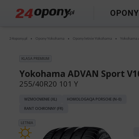
OPON
24opony.pl
Opony Yokohama
Opony letnie Yokohama
Yokohama 
•
•
•
KLASA PREMIUM
Yokohama ADVAN Sport V1
255/40R20 101 Y
WZMOCNIENIE (XL)
HOMOLOGACJA PORSCHE (N-0)
RANT OCHRONNY (FR)
LETNIA