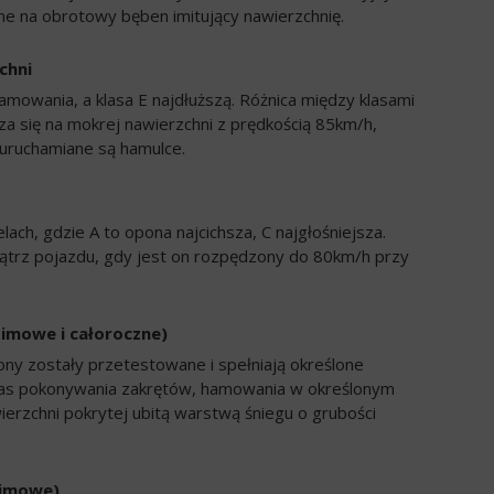
e na obrotowy bęben imitujący nawierzchnię.
chni
amowania, a klasa E najdłuższą. Różnica między klasami
a się na mokrej nawierzchni z prędkością 85km/h,
uruchamiane są hamulce.
ch, gdzie A to opona najcichsza, C najgłośniejsza.
trz pojazdu, gdy jest on rozpędzony do 80km/h przy
zimowe i całoroczne)
ony zostały przetestowane i spełniają określone
zas pokonywania zakrętów, hamowania w określonym
ierzchni pokrytej ubitą warstwą śniegu o grubości
zimowe)