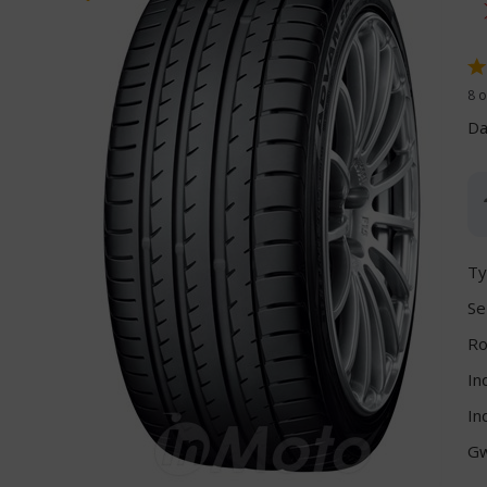
8 o
Da
Ty
Se
Ro
In
In
Gw