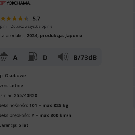
5.7
pinii
Zobacz wszystkie opinie
ta produkcji:
2024, produkcja: Japonia
A
D
B/73dB
p:
Osobowe
zon:
Letnie
zmiar:
255/40R20
deks nośności:
101 = max 825 kg
deks prędkości:
Y = max 300 km/h
arancja:
5 lat