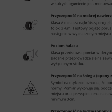
w których ogumienie jest montowan
Przyczepność na mokrej nawierz
Klasa A oznacza najkrótszą drogę h
to ok. 3-6m. Testowy pojazd porusz
następnie w wyznaczonym miejscu 
Poziom hałasu
Klasa przedstawia pomiar w decybela
Badanie przeprowadza się na zewną
wyłączonym silniku.
Przyczepność na śniegu (opony 
Symbol na etykiecie oznacza, że op
normy. Pomiar wykonuje się, podc
miejscu oraz przyspieszenia na naw
minimum 3cm.
Przyczepność na lodzie (opony 