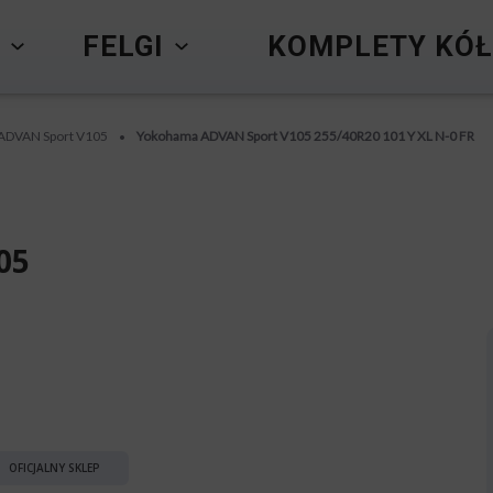
Y
FELGI
KOMPLETY KÓŁ
ADVAN Sport V105
Yokohama ADVAN Sport V105 255/40R20 101 Y XL N-0 FR
•
05
OFICJALNY SKLEP