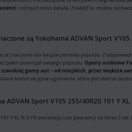
ucenci
z różnych stron świata. Znaleźć tu można zarówn
eznaczone są Yokohama ADVAN Sport V105 
ze znaczenie dla bezpieczeństwa pojazdu. Z odpowie
ać pełen potencjał swojego pojazdu.
Opony osobowe Yo
o szerokiej gamy aut – od miejskich, przez większe 
yślane konstrukcyjnie ogumienie, które jest dobrze do
a ADVAN Sport V105 255/40R20 101 Y XL 
Y XL N-0 FR posiadają czas gwarancji na okres 5 lat. D