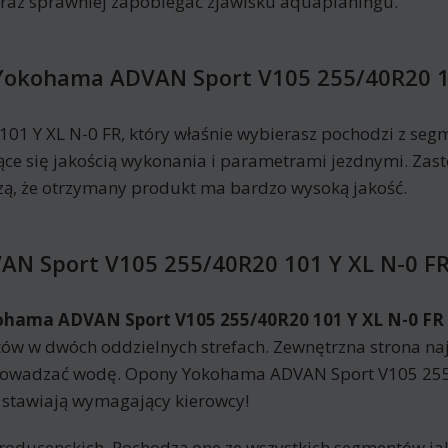
oraz sprawniej zapobiegać zjawisku aquaplaningu.
Yokohama ADVAN Sport V105 255/40R20 10
1 Y XL N-0 FR, który właśnie wybierasz pochodzi z seg
jące się jakością wykonania i parametrami jezdnymi. Zas
, że otrzymany produkt ma bardzo wysoką jakość.
AN Sport V105 255/40R20 101 Y XL N-0 F
ohama ADVAN Sport V105 255/40R20 101 Y XL N-0 FR
ów w dwóch oddzielnych strefach. Zewnętrzna strona naj
prowadzać wodę. Opony Yokohama ADVAN Sport V105 255
 stawiają wymagający kierowcy!
roducenckich. Pochodzą one ze wszystkich segmentów jak