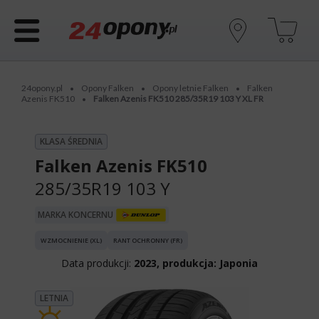
24opony.pl
Opony Falken
Opony letnie Falken
Falken
•
•
•
Azenis FK510
Falken Azenis FK510 285/35R19 103 Y XL FR
•
KLASA ŚREDNIA
Falken Azenis FK510
285/35R19 103 Y
MARKA KONCERNU
WZMOCNIENIE (XL)
RANT OCHRONNY (FR)
Data produkcji:
2023, produkcja: Japonia
LETNIA