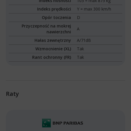
Indeks nośności
103 = max 875 kg
Indeks prędkości
Y = max 300 km/h
Opór toczenia
D
Przyczepność na mokrej
A
nawierzchni
Hałas zewnętrzny
A/71dB
Wzmocnienie (XL)
Tak
Rant ochronny (FR)
Tak
Raty