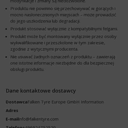
modyfikacje i zmiany są niedozwolone.
Produktu nie powinno się przechowywać w gorących i
mocno nasłonecznionych miejscach – może prowadzić
do jego uszkodzenia lub degradacji.
Produkt stosować wyłącznie z kompatybilnymi felgami.
Produkt może być montowany wyłącznie przez osoby
wykwalifikowane i przeszkolone w tym zakresie,
zgodnie z wytycznymi producenta.
Nie usuwać żadnych oznaczeń z produktu – zawierają
one istotne informacje niezbędne do dla bezpiecznej
obsługi produktu.
Dane kontaktowe dostawcy
Dostawca
Falken Tyre Europe GmbH Information
Adres
E-mail
info@falkentyre.com
Telefon
+496924752520