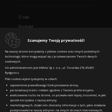
O nas
Kontakt
Współpraca
Szanujemy Twoją prywatność!
Polityka prywatności
Na naszej stronie korzystamy z plików cookies oraz innych podobnych
Artykuły
technologii, które mogą wiązać się z przetwarzaniem Twoich danych
osobowych.
Mapa witryny
Ich administratorem jest InMoto Sp z .o.o., ul. Toruńska 276, 85-831
Bydgoszcz.
STREFA KLIENTA
Pliki cookies wykorzystujemy w celach:
zapewnienia prawidłowego funkcjonowania strony,
personalizacji treści i reklam zgodnie z Twoimi preferencjami,
analizowania ruchu na stronie, co pozwala nam lepiej zrozumieć, w jaki
Odstąpienie od umowy
sposób korzystasz z naszej witryny,
marketingowych, dzięki nim zbieramy informacje o tym, jakie działania
Dostawa
podejmowałeś w naszej witrynie i na innych stronach internetowych,