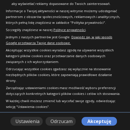
aby wyświetlać reklamy dopasowane do Twoich zainteresowań.
Formy Płatności
Informacje o Twojej aktywności w naszej witrynie możemy udostępniać
Regulamin sklepu
partnerom z obszarów społecznościowych, reklamowych i analitycznych,
których pełną listę znajdziesz w zakładce "Polityka prywatności".
Dlaczego warto kupić w 24opony.pl
Szczegóły znajdziesz w naszej
Polityce prywatności
.
Jednym z naszych partnerów jest Google.
Dowiedz się, w jaki sposób
Konkursy i promocje
Google przetwarza Twoje dane osobowe.
Raty
Akceptując wszystkie cookies wyrażasz zgodę na używanie wszystkich
kategorii plików cookies oraz przetwarzanie danych osobowych
FAQ
związanych z ich wykorzystaniem.
Odrzucając wszystkie cookies zgadzasz się wyłącznie na stosowanie
niezbędnych plików cookies, które zapewniają prawidłowe działanie
OFICJALNY PARTNER
strony.
Zarządzając ustawieniami cookies masz możliwość wyboru preferencji
dotyczących konkretnych kategorii plików cookies i celów ich stosowania.
W każdej chwili możesz zmienić lub wycofać swoje zgody, odwiedzając
sekcję "Ustawienia cookies".
Ustawienia
Odrzucam
Akceptuję