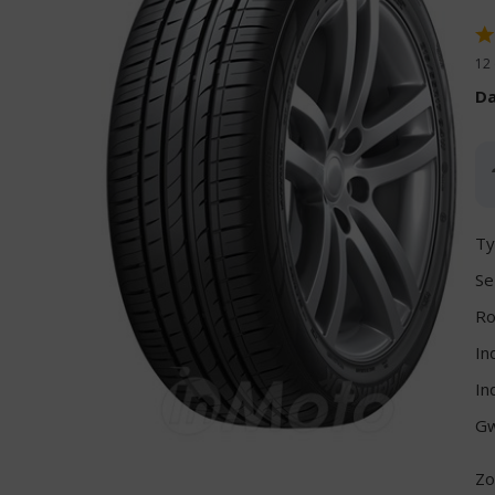
12 
Da
Ty
Se
Ro
In
In
Gw
Zo