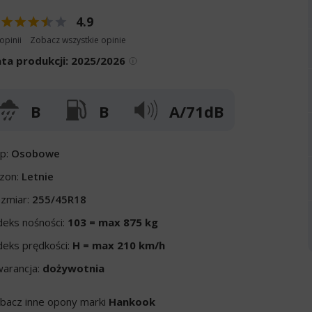
4.9
opinii
Zobacz wszystkie opinie
ta produkcji:
2025/2026
B
B
A/71dB
p:
Osobowe
zon:
Letnie
zmiar:
255/45R18
deks nośności:
103 = max 875 kg
deks prędkości:
H = max 210 km/h
arancja:
dożywotnia
bacz inne opony marki
Hankook