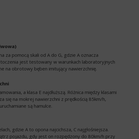
liwowa)
a za pomocą skali od A do G, gdzie A oznacza
 toczenia jest testowany w warunkach laboratoryjnych
e na obrotowy bęben imitujący nawierzchnię.
chni
amowania, a klasa E najdłuższą. Różnica między klasami
a się na mokrej nawierzchni z prędkością 85km/h,
uruchamiane są hamulce.
ch, gdzie A to opona najcichsza, C najgłośniejsza.
trz pojazdu, gdy jest on rozpędzony do 80km/h przy