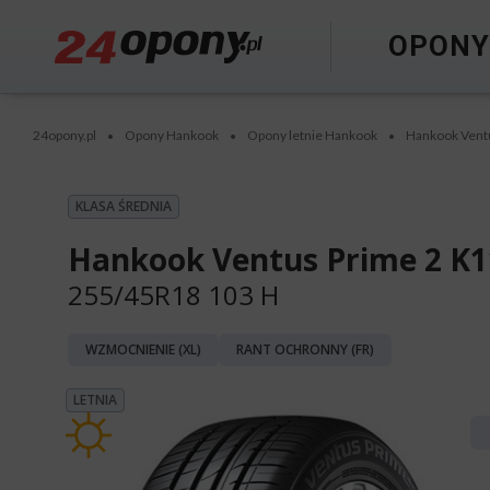
OPON
24opony.pl
Opony Hankook
Opony letnie Hankook
Hankook Vent
•
•
•
KLASA ŚREDNIA
Hankook Ventus Prime 2 K1
255/45R18 103 H
WZMOCNIENIE (XL)
RANT OCHRONNY (FR)
LETNIA