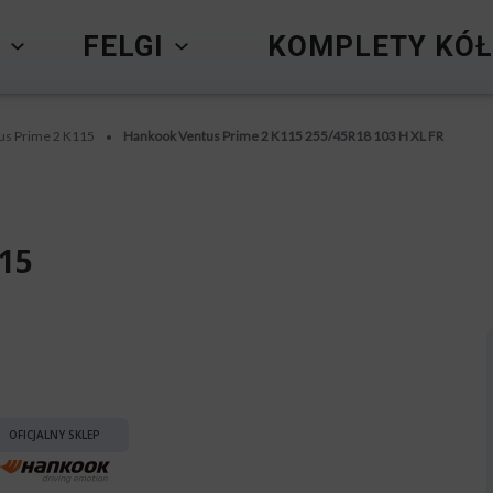
Y
FELGI
KOMPLETY KÓŁ
us Prime 2 K115
Hankook Ventus Prime 2 K115 255/45R18 103 H XL FR
•
15
OFICJALNY SKLEP