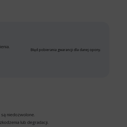
enia.
Błąd pobierania gwarancji dla danej opony.
y są niedozwolone.
kodzenia lub degradacji.