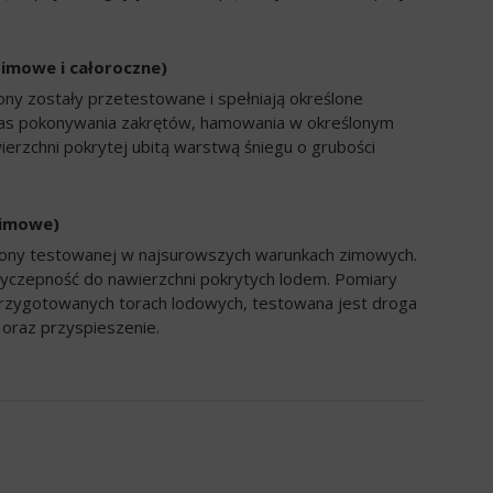
zimowe i całoroczne)
ony zostały przetestowane i spełniają określone
zas pokonywania zakrętów, hamowania w określonym
ierzchni pokrytej ubitą warstwą śniegu o grubości
zimowe)
opony testowanej w najsurowszych warunkach zimowych.
yczepność do nawierzchni pokrytych lodem. Pomiary
rzygotowanych torach lodowych, testowana jest droga
oraz przyspieszenie.