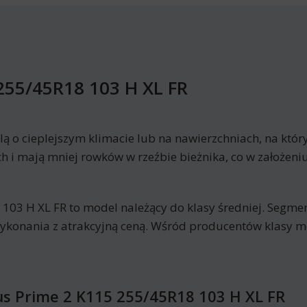
255/45R18 103 H XL FR
lą o cieplejszym klimacie lub na nawierzchniach, na któ
i mają mniej rowków w rzeźbie bieżnika, co w założeniu
03 H XL FR to model należący do klasy średniej. Segmen
wykonania z atrakcyjną ceną. Wśród producentów klasy 
us Prime 2 K115 255/45R18 103 H XL FR