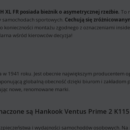
 XL FR posiada bieżnik o asymetrycznej rzeźbie.
To n
asy samochodach sportowych.
Cechują się zróżnicowan
to konieczności montażu zgodnego z oznaczeniami insid
larna wśród kierowców decyzja!
a w 1941 roku. Jest obecnie największym producentem op
ponującą globalną obecność dzięki biurom i zakładom 
kując nowe, renomowane marki.
znaczone są Hankook Ventus Prime 2 K115
zpieczeństwa i wydajności samochodów osobowych. Na r