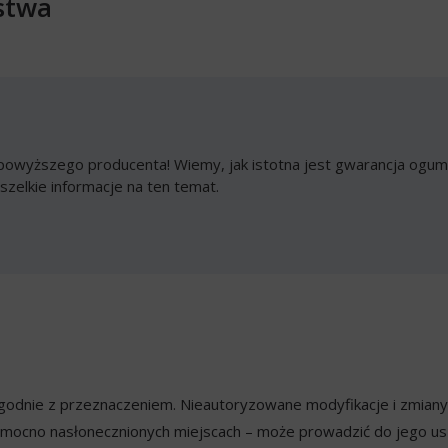
stwa
owyższego producenta! Wiemy, jak istotna jest gwarancja ogumi
szelkie informacje na ten temat.
ezgodnie z przeznaczeniem. Nieautoryzowane modyfikacje i zmian
mocno nasłonecznionych miejscach – może prowadzić do jego usz