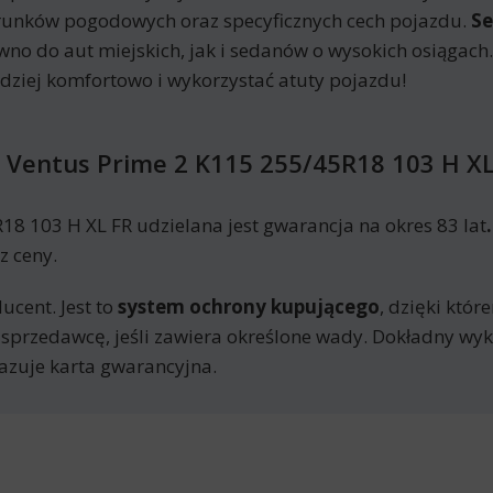
runków pogodowych oraz specyficznych cech pojazdu.
S
no do aut miejskich, jak i sedanów o wysokich osiągac
ziej komfortowo i wykorzystać atuty pojazdu!
Ventus Prime 2 K115 255/45R18 103 H XL
 103 H XL FR udzielana jest gwarancja na okres 83 lat
.
z ceny.
ucent. Jest to
system ochrony kupującego
, dzięki któ
 sprzedawcę, jeśli zawiera określone wady. Dokładny w
azuje karta gwarancyjna.