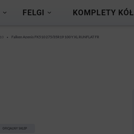
Y
FELGI
KOMPLETY KÓŁ
510
Falken Azenis FK510 275/35R19 100 Y XL RUNFLAT FR
•
OFICJALNY SKLEP