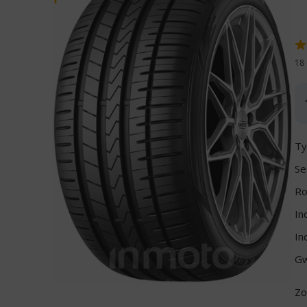
18 
Ty
Se
Ro
In
In
Gw
Zo