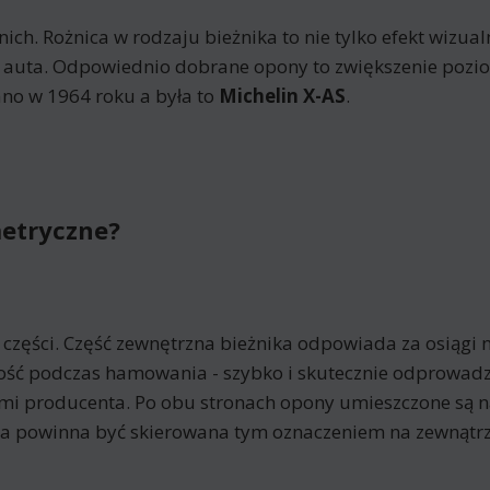
ch. Rożnica w rodzaju bieżnika to nie tylko efekt wizual
 auta. Odpowiednio dobrane opony to zwiększenie pozio
o w 1964 roku a była to
Michelin X-AS
.
etryczne?
zęści. Część zewnętrzna bieżnika odpowiada za osiągi n
ość podczas hamowania - szybko i skutecznie odprowad
mi producenta. Po obu stronach opony umieszczone są n
a powinna być skierowana tym oznaczeniem na zewnątrz