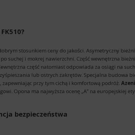
 FK510?
dobrym stosunkiem ceny do jakości. Asymetryczny bieżni
 po suchej i mokrej nawierzchni. Część wewnętrzna bie
 Zewnętrzna część natomiast odpowiada za osiągi na such
zyśpieszania lub ostrych zakrętów. Specjalna budowa bi
 zapewniając przy tym cichą i komfortową podróż.
Azen
owi. Opona ma najwyższa ocenę „A” na europejskiej etyk
ncja bezpieczeństwa