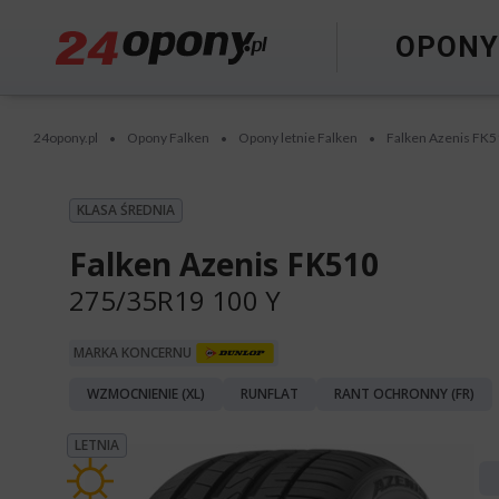
OPON
24opony.pl
Opony Falken
Opony letnie Falken
Falken Azenis FK
•
•
•
KLASA ŚREDNIA
Falken Azenis FK510
275/35R19 100 Y
MARKA KONCERNU
WZMOCNIENIE (XL)
RUNFLAT
RANT OCHRONNY (FR)
LETNIA