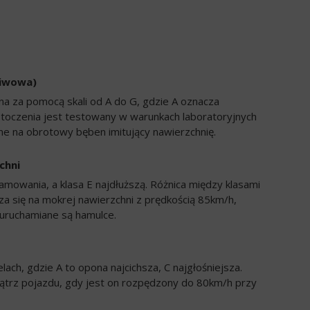
liwowa)
a za pomocą skali od A do G, gdzie A oznacza
 toczenia jest testowany w warunkach laboratoryjnych
e na obrotowy bęben imitujący nawierzchnię.
chni
amowania, a klasa E najdłuższą. Różnica między klasami
a się na mokrej nawierzchni z prędkością 85km/h,
uruchamiane są hamulce.
ch, gdzie A to opona najcichsza, C najgłośniejsza.
trz pojazdu, gdy jest on rozpędzony do 80km/h przy