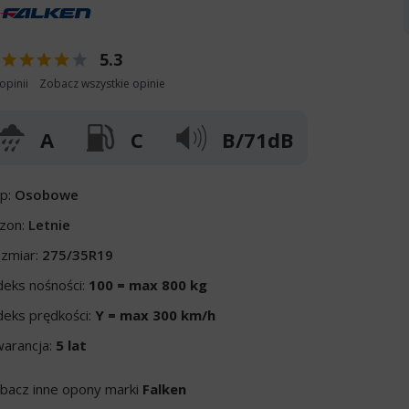
5.3
opinii
Zobacz wszystkie opinie
A
C
B/71dB
p:
Osobowe
zon:
Letnie
zmiar:
275/35R19
deks nośności:
100 = max 800 kg
deks prędkości:
Y = max 300 km/h
arancja:
5 lat
bacz inne opony marki
Falken