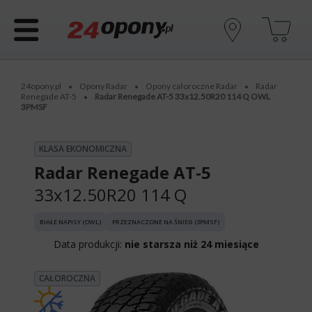
24opony.pl
Opony Radar
Opony całoroczne Radar
Radar
•
•
•
Renegade AT-5
Radar Renegade AT-5 33x12.50R20 114 Q OWL
•
3PMSF
KLASA EKONOMICZNA
Radar Renegade AT-5
33x12.50R20 114 Q
BIAŁE NAPISY (OWL)
PRZEZNACZONE NA ŚNIEG (3PMSF)
Data produkcji:
nie starsza niż 24 miesiące
CAŁOROCZNA