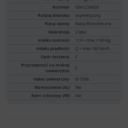
Rozmiar
33x12.50R20
Rodzaj bieżnika
asymetryczny
Klasa opony
Klasa Ekonomiczna
Gwarancja
2 lata
Indeks nośności
114 = max 1180 kg
Indeks prędkości
Q = max 160 km/h
Opór toczenia
C
Przyczepność na mokrej
C
nawierzchni
Hałas zewnętrzny
B/75dB
Wzmocnienie (XL)
Nie
Rant ochronny (FR)
Nie