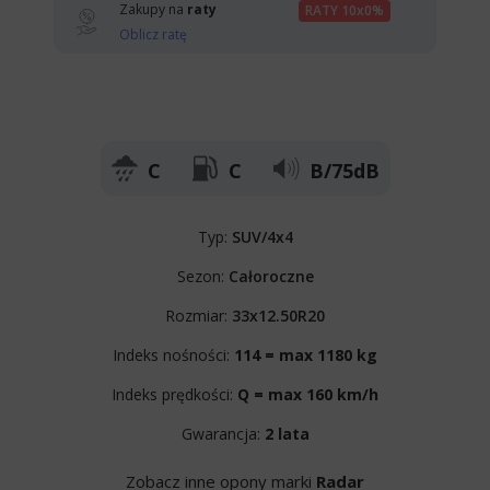
Zakupy na
raty
RATY 10x0%
Oblicz ratę
C
C
B/75dB
Typ:
SUV/4x4
Sezon:
Całoroczne
Rozmiar:
33x12.50R20
Indeks nośności:
114 = max 1180 kg
Indeks prędkości:
Q = max 160 km/h
Gwarancja:
2 lata
Zobacz inne opony marki
Radar