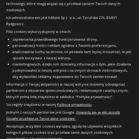
technologii, które mogą wiązać się z przetwarzaniem Twoich danych
Raty
osobowych.
FAQ
Ich administratorem jest InMoto Sp z .o.o., ul. Toruńska 276, 85-831
Bydgoszcz.
Pliki cookies wykorzystujemy w celach:
OFICJALNY PARTNER
zapewnienia prawidłowego funkcjonowania strony,
personalizacji treści i reklam zgodnie z Twoimi preferencjami,
analizowania ruchu na stronie, co pozwala nam lepiej zrozumieć, w jaki
sposób korzystasz z naszej witryny,
marketingowych, dzięki nim zbieramy informacje o tym, jakie działania
podejmowałeś w naszej witrynie i na innych stronach internetowych,
aby wyświetlać reklamy dopasowane do Twoich zainteresowań.
Informacje o Twojej aktywności w naszej witrynie możemy udostępniać
partnerom z obszarów społecznościowych, reklamowych i analitycznych,
których pełną listę znajdziesz w zakładce "Polityka prywatności".
Szczegóły znajdziesz w naszej
Polityce prywatności
.
Jednym z naszych partnerów jest Google.
Dowiedz się, w jaki sposób
Google przetwarza Twoje dane osobowe.
Akceptując wszystkie cookies wyrażasz zgodę na używanie wszystkich
kategorii plików cookies oraz przetwarzanie danych osobowych
związanych z ich wykorzystaniem.