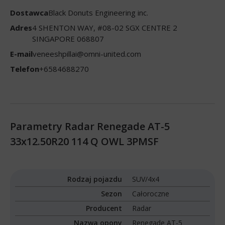
Dostawca
Black Donuts Engineering inc.
Adres
4 SHENTON WAY, #08-02 SGX CENTRE 2
SINGAPORE 068807
E-mail
veneeshpillai@omni-united.com
Telefon
+6584688270
Parametry Radar Renegade AT-5
33x12.50R20 114 Q OWL 3PMSF
Rodzaj pojazdu
SUV/4x4
Sezon
Całoroczne
Producent
Radar
Nazwa opony
Renegade AT-5