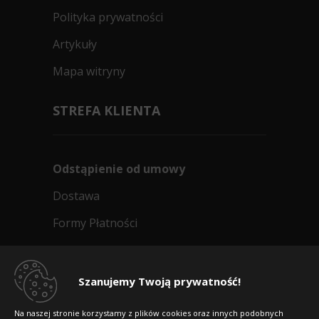
Polityka prywatności
Artykuły
Mapa witryny
STREFA KLIENTA
Odstąpienie od umowy
Dostawa
Formy Płatności
Regulamin sklepu
Dlaczego warto kupić w 24opony.pl
Szanujemy Twoją prywatność!
Konkursy i promocje
Na naszej stronie korzystamy z plików cookies oraz innych podobnych