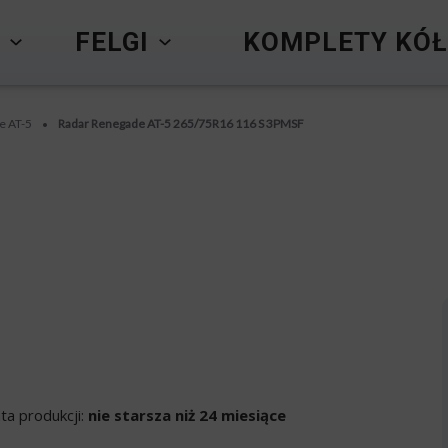
Y
FELGI
KOMPLETY KÓŁ
e AT-5
Radar Renegade AT-5 265/75R16 116 S 3PMSF
•
ta produkcji:
nie starsza niż 24 miesiące