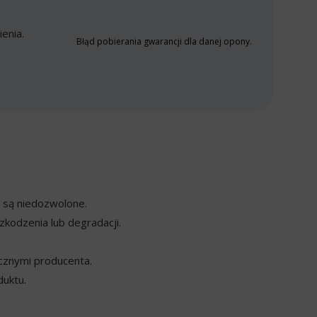
enia.
Błąd pobierania gwarancji dla danej opony.
y są niedozwolone.
kodzenia lub degradacji.
cznymi producenta.
duktu.