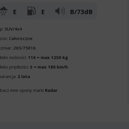
E
E
B/73dB
p:
SUV/4x4
zon:
Całoroczne
zmiar:
265/75R16
deks nośności:
116 = max 1250 kg
deks prędkości:
S = max 180 km/h
arancja:
2 lata
bacz inne opony marki
Radar