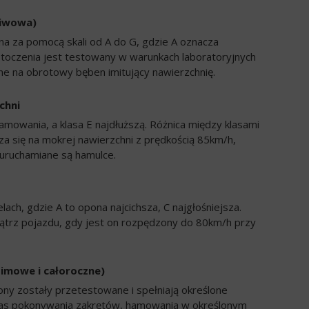
liwowa)
a za pomocą skali od A do G, gdzie A oznacza
 toczenia jest testowany w warunkach laboratoryjnych
e na obrotowy bęben imitujący nawierzchnię.
chni
amowania, a klasa E najdłuższą. Różnica między klasami
a się na mokrej nawierzchni z prędkością 85km/h,
uruchamiane są hamulce.
ch, gdzie A to opona najcichsza, C najgłośniejsza.
trz pojazdu, gdy jest on rozpędzony do 80km/h przy
zimowe i całoroczne)
ony zostały przetestowane i spełniają określone
zas pokonywania zakrętów, hamowania w określonym