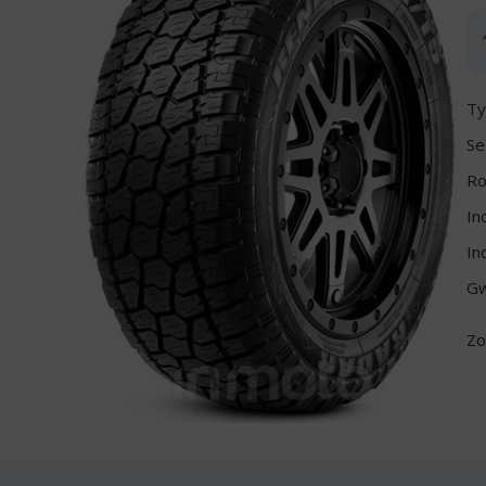
Ty
Se
Ro
In
In
Gw
Zo