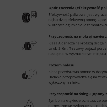
Opór toczenia (efektywność pa
Efektywność paliwowa, jest wyrażan
najbardziej efektywną oponę. Opór
w których ogumienie jest montowan
Przyczepność na mokrej nawierz
Klasa A oznacza najkrótszą drogę h
to ok. 3-6m. Testowy pojazd porusz
następnie w wyznaczonym miejscu 
Poziom hałasu
Klasa przedstawia pomiar w decybela
Badanie przeprowadza się na zewną
wyłączonym silniku.
Przyczepność na śniegu (opony 
Symbol na etykiecie oznacza, że op
normy. Pomiar wykonuje się, podc