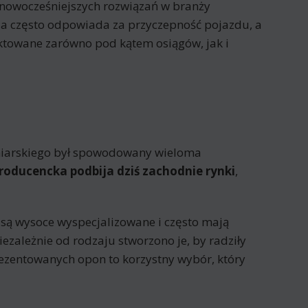
ajnowocześniejszych rozwiązań w branży
za często odpowiada za przyczepność pojazdu, a
towane zarówno pod kątem osiągów, jak i
poniarskiego był spowodowany wieloma
roducencka podbija dziś zachodnie rynki
,
są wysoce wyspecjalizowane i często mają
ezależnie od rodzaju stworzono je, by radziły
ezentowanych opon to korzystny wybór, który