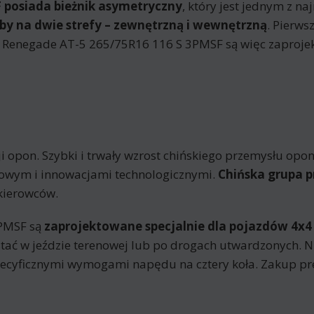
 posiada bieżnik asymetryczny
, który jest jednym z n
by na dwie strefy – zewnętrzną i wewnętrzną
. Pierws
 Renegade AT-5 265/75R16 116 S 3PMSF są więc zaprojek
i opon. Szybki i trwały wzrost chińskiego przemysłu o
kowym i innowacjami technologicznymi.
Chińska grupa p
kierowców.
3PMSF są
zaprojektowane specjalnie dla pojazdów 4x4
tać w jeździe terenowej lub po drogach utwardzonych. Ni
pecyficznymi wymogami napędu na cztery koła. Zakup pr