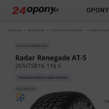
OPON
24opony.pl
Opony Radar
Opony całoroczne Radar
Radar Renegad
•
•
•
KLASA EKONOMICZNA
Radar Renegade AT-5
265/75R16 116 S
PRZEZNACZONE NA ŚNIEG (3PMSF)
CAŁOROCZNA
Da