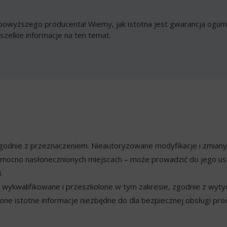
owyższego producenta! Wiemy, jak istotna jest gwarancja ogumi
szelkie informacje na ten temat.
ezgodnie z przeznaczeniem. Nieautoryzowane modyfikacje i zmian
mocno nasłonecznionych miejscach – może prowadzić do jego usz
.
ykwalifikowane i przeszkolone w tym zakresie, zgodnie z wyty
ne istotne informacje niezbędne do dla bezpiecznej obsługi pro