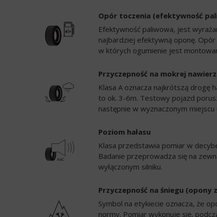
Opór toczenia (efektywność pa
Efektywność paliwowa, jest wyrażan
najbardziej efektywną oponę. Opór
w których ogumienie jest montowan
Przyczepność na mokrej nawierz
Klasa A oznacza najkrótszą drogę h
to ok. 3-6m. Testowy pojazd porusz
następnie w wyznaczonym miejscu 
Poziom hałasu
Klasa przedstawia pomiar w decybela
Badanie przeprowadza się na zewną
wyłączonym silniku.
Przyczepność na śniegu (opony 
Symbol na etykiecie oznacza, że op
normy. Pomiar wykonuje się, podc