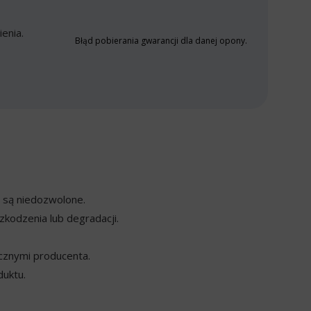
enia.
Błąd pobierania gwarancji dla danej opony.
y są niedozwolone.
kodzenia lub degradacji.
cznymi producenta.
duktu.