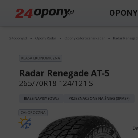
OPON
24opony.pl
Opony Radar
Opony całoroczne Radar
Radar Renegad
•
•
•
KLASA EKONOMICZNA
Radar Renegade AT-5
265/70R18 124/121 S
BIAŁE NAPISY (OWL)
PRZEZNACZONE NA ŚNIEG (3PMSF)
CAŁOROCZNA
Da