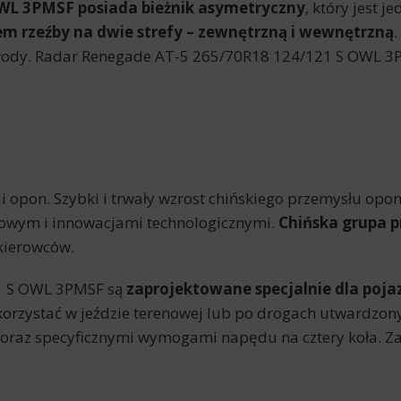
WL 3PMSF posiada bieżnik asymetryczny
, który jest 
em rzeźby na dwie strefy – zewnętrzną i wewnętrzną
wody. Radar Renegade AT-5 265/70R18 124/121 S OWL 3
i opon. Szybki i trwały wzrost chińskiego przemysłu o
kowym i innowacjami technologicznymi.
Chińska grupa p
kierowców.
1 S OWL 3PMSF są
zaprojektowane specjalnie dla poj
orzystać w jeździe terenowej lub po drogach utwardzony
w oraz specyficznymi wymogami napędu na cztery koła. Z