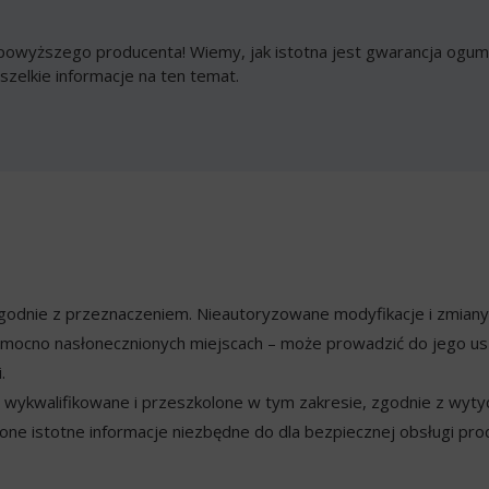
owyższego producenta! Wiemy, jak istotna jest gwarancja ogumi
szelkie informacje na ten temat.
ezgodnie z przeznaczeniem. Nieautoryzowane modyfikacje i zmian
mocno nasłonecznionych miejscach – może prowadzić do jego usz
.
ykwalifikowane i przeszkolone w tym zakresie, zgodnie z wyty
ne istotne informacje niezbędne do dla bezpiecznej obsługi pro