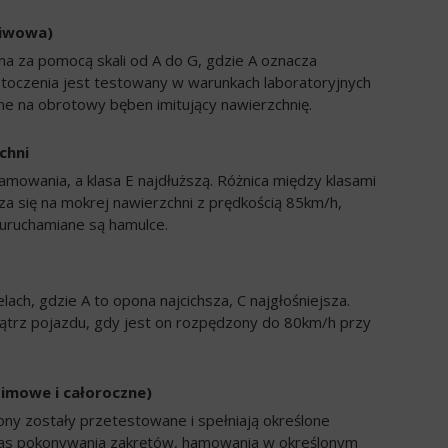
liwowa)
a za pomocą skali od A do G, gdzie A oznacza
 toczenia jest testowany w warunkach laboratoryjnych
e na obrotowy bęben imitujący nawierzchnię.
chni
amowania, a klasa E najdłuższą. Różnica między klasami
a się na mokrej nawierzchni z prędkością 85km/h,
uruchamiane są hamulce.
ch, gdzie A to opona najcichsza, C najgłośniejsza.
trz pojazdu, gdy jest on rozpędzony do 80km/h przy
zimowe i całoroczne)
ony zostały przetestowane i spełniają określone
zas pokonywania zakrętów, hamowania w określonym