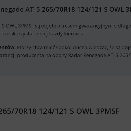
enegade AT-5 265/70R18 124/121 S OWL 
S OWL 3PMSF są objęte okresem gwarancyjnym o długoś
że skorzystać z niej każdy kierowca.
mentów
, którzy chcą mieć spokój ducha wiedząc, że są ob
arancji producenta na opony Radar Renegade AT-5 265
 265/70R18 124/121 S OWL 3PMSF