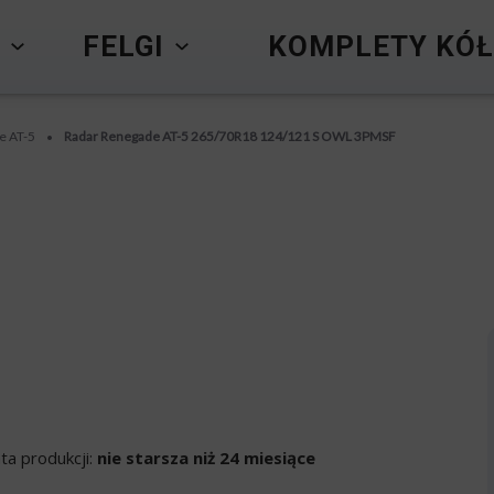
Y
FELGI
KOMPLETY KÓŁ
e AT-5
Radar Renegade AT-5 265/70R18 124/121 S OWL 3PMSF
•
ta produkcji:
nie starsza niż 24 miesiące