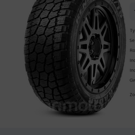
Ty
Se
Ro
In
In
Gw
Zo