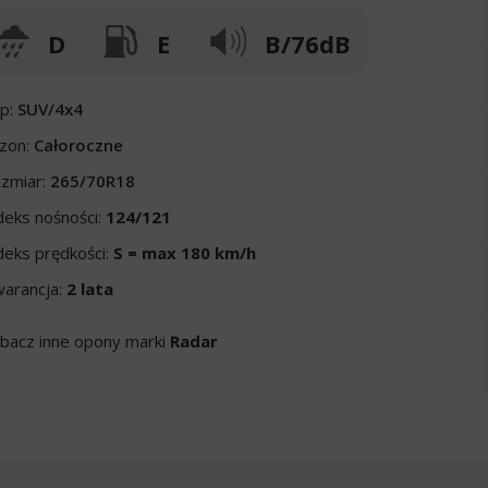
D
E
B/76dB
p:
SUV/4x4
zon:
Całoroczne
zmiar:
265/70R18
deks nośności:
124/121
deks prędkości:
S = max 180 km/h
arancja:
2 lata
bacz inne opony marki
Radar