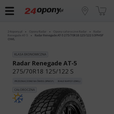
24opony.pl
Opony Radar
Opony całoroczne Radar
Radar
•
•
•
Renegade AT-5
Radar Renegade AT-5 275/70R18 125/122 S 3PMSF
•
OWL
KLASA EKONOMICZNA
Radar Renegade AT-5
275/70R18 125/122 S
PRZEZNACZONE NA ŚNIEG (3PMSF)
BIAŁE NAPISY (OWL)
CAŁOROCZNA