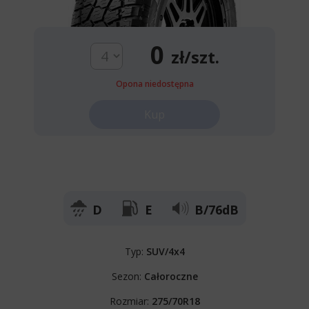
0
zł/szt.
Opona niedostępna
Kup
D
E
B/76dB
Typ:
SUV/4x4
Sezon:
Całoroczne
Rozmiar:
275/70R18