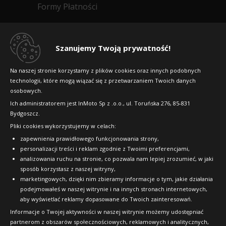
Formy Płatności
Regulamin sklepu
Dlaczego warto kupić w 24opony.pl
Szanujemy Twoją prywatność!
Konkursy i promocje
Na naszej stronie korzystamy z plików cookies oraz innych podobnych
technologii, które mogą wiązać się z przetwarzaniem Twoich danych
Raty
osobowych.
FAQ
Ich administratorem jest InMoto Sp z .o.o., ul. Toruńska 276, 85-831
Bydgoszcz.
Pliki cookies wykorzystujemy w celach:
OFICJALNY PARTNER
zapewnienia prawidłowego funkcjonowania strony,
personalizacji treści i reklam zgodnie z Twoimi preferencjami,
analizowania ruchu na stronie, co pozwala nam lepiej zrozumieć, w jaki
sposób korzystasz z naszej witryny,
marketingowych, dzięki nim zbieramy informacje o tym, jakie działania
podejmowałeś w naszej witrynie i na innych stronach internetowych,
aby wyświetlać reklamy dopasowane do Twoich zainteresowań.
Informacje o Twojej aktywności w naszej witrynie możemy udostępniać
partnerom z obszarów społecznościowych, reklamowych i analitycznych,