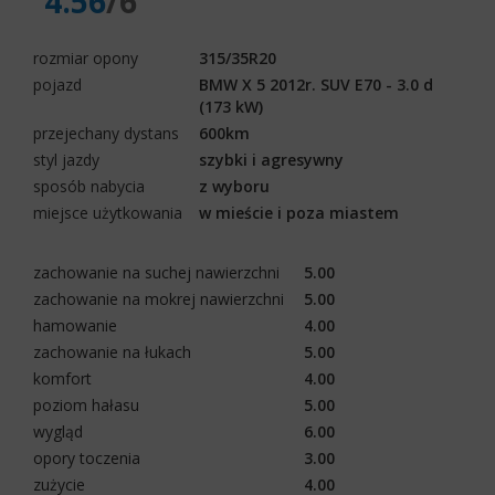
4.56
/6
rozmiar opony
315/35R20
pojazd
BMW X 5 2012r. SUV E70 - 3.0 d
(173 kW)
przejechany dystans
600km
styl jazdy
szybki i agresywny
sposób nabycia
z wyboru
miejsce użytkowania
w mieście i poza miastem
zachowanie na suchej nawierzchni
5.00
zachowanie na mokrej nawierzchni
5.00
hamowanie
4.00
zachowanie na łukach
5.00
komfort
4.00
poziom hałasu
5.00
wygląd
6.00
opory toczenia
3.00
zużycie
4.00