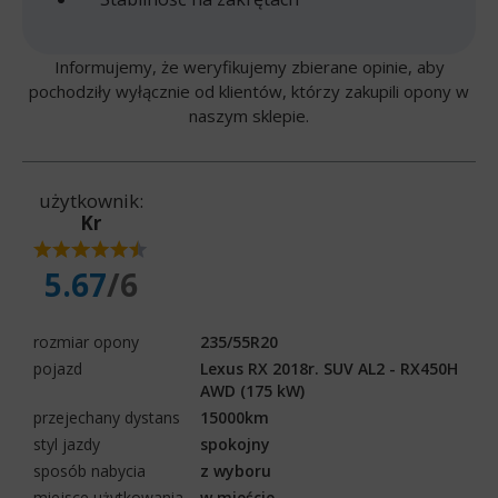
Informujemy, że weryfikujemy zbierane opinie, aby
pochodziły wyłącznie od klientów, którzy zakupili opony w
naszym sklepie.
użytkownik:
Kr
5.67
/6
rozmiar opony
235/55R20
pojazd
Lexus RX 2018r. SUV AL2 - RX450H
AWD (175 kW)
przejechany dystans
15000km
styl jazdy
spokojny
sposób nabycia
z wyboru
miejsce użytkowania
w mieście