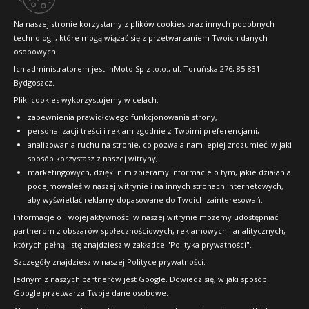
Konkursy i promocje
Na naszej stronie korzystamy z plików cookies oraz innych podobnych
technologii, które mogą wiązać się z przetwarzaniem Twoich danych
Raty
osobowych.
FAQ
Ich administratorem jest InMoto Sp z .o.o., ul. Toruńska 276, 85-831
Bydgoszcz.
Pliki cookies wykorzystujemy w celach:
OFICJALNY PARTNER
zapewnienia prawidłowego funkcjonowania strony,
personalizacji treści i reklam zgodnie z Twoimi preferencjami,
analizowania ruchu na stronie, co pozwala nam lepiej zrozumieć, w jaki
sposób korzystasz z naszej witryny,
marketingowych, dzięki nim zbieramy informacje o tym, jakie działania
podejmowałeś w naszej witrynie i na innych stronach internetowych,
aby wyświetlać reklamy dopasowane do Twoich zainteresowań.
Informacje o Twojej aktywności w naszej witrynie możemy udostępniać
partnerom z obszarów społecznościowych, reklamowych i analitycznych,
których pełną listę znajdziesz w zakładce "Polityka prywatności".
Szczegóły znajdziesz w naszej
Polityce prywatności
.
Jednym z naszych partnerów jest Google.
Dowiedz się, w jaki sposób
Google przetwarza Twoje dane osobowe.