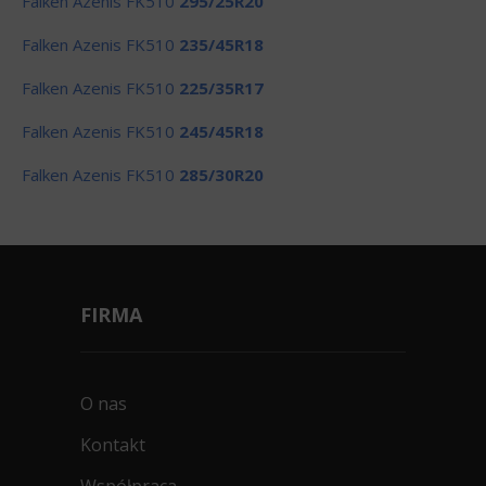
Falken Azenis FK510
295/25R20
Falken Azenis FK510
235/45R18
Falken Azenis FK510
225/35R17
Falken Azenis FK510
245/45R18
Falken Azenis FK510
285/30R20
FIRMA
O nas
Kontakt
Współpraca