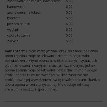
zachowanie na mokrej nawierzchni
6.00
hamowanie
6.00
zachowanie na łukach
6.00
komfort
6.00
poziom hałasu
6.00
wygląd
6.00
opory toczenia
6.00
zużycie
6.00
Komentarz:
Dałem maksymalna liczbę gwiazdek, ponieważ
opona spełnia moje oczekiwania. Nie mam co prawda
doświadczenia z tymi oponami w ekstremalnych sytuacjach
typu hamowanie awaryjne na suchym czy mokrym, jednak
opona spełnia moje oczekiwania. Jest cicha i mimo niskiego
profilu dobrze tłumi nierówności. Wulkanizator nie miał
problemów z jej wyważeniem. Na tę chwilę polecam - bardzo
dobra opona w cenie przystępnej. Nie odstaje od klasy
premium, a kosztuje sporo mniej.