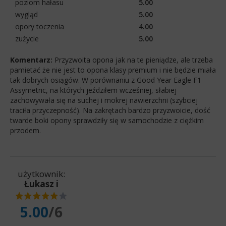
poziom hałasu
5.00
wygląd
5.00
opory toczenia
4.00
zużycie
5.00
Komentarz:
Przyzwoita opona jak na te pieniądze, ale trzeba
pamietać że nie jest to opona klasy premium i nie będzie miała
tak dobrych osiągów. W porównaniu z Good Year Eagle F1
Assymetric, na których jeździłem wcześniej, słabiej
zachowywała się na suchej i mokrej nawierzchni (szybciej
traciła przyczepność). Na zakrętach bardzo przyzwoicie, dość
twarde boki opony sprawdziły się w samochodzie z ciężkim
przodem.
użytkownik:
Łukasz i
5.00
/6