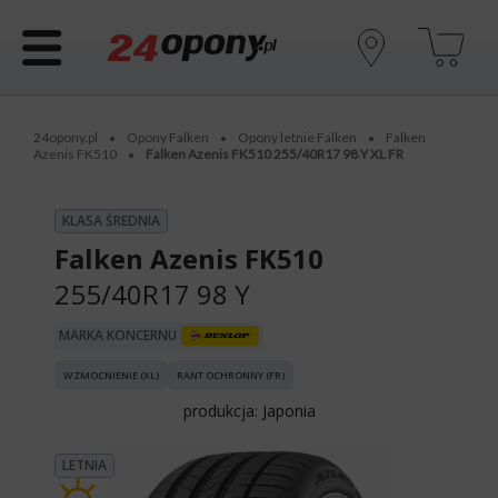
24opony.pl
Opony Falken
Opony letnie Falken
Falken
•
•
•
Azenis FK510
Falken Azenis FK510 255/40R17 98 Y XL FR
•
KLASA ŚREDNIA
Falken Azenis FK510
255/40R17 98 Y
MARKA KONCERNU
WZMOCNIENIE (XL)
RANT OCHRONNY (FR)
produkcja: Japonia
LETNIA