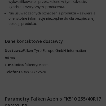
wykwalifikowane i przeszkolone w tym zakresie,
zgodnie z wytycznymi producenta.
Nie usuwać żadnych oznaczeń z produktu – zawierają
one istotne informacje niezbędne do dla bezpiecznej
obsługi produktu.
Dane kontaktowe dostawcy
Dostawca
Falken Tyre Europe GmbH Information
Adres
E-mail
info@falkentyre.com
Telefon
+496924752520
Parametry Falken Azenis FK510 255/40R17
98 Y XL FR