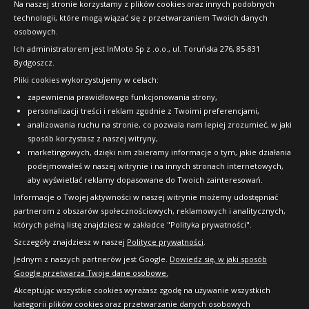
Na naszej stronie korzystamy z plików cookies oraz innych podobnych
technologii, które mogą wiązać się z przetwarzaniem Twoich danych
Raty
osobowych.
FAQ
Ich administratorem jest InMoto Sp z .o.o., ul. Toruńska 276, 85-831
Bydgoszcz.
Pliki cookies wykorzystujemy w celach:
OFICJALNY PARTNER
zapewnienia prawidłowego funkcjonowania strony,
personalizacji treści i reklam zgodnie z Twoimi preferencjami,
analizowania ruchu na stronie, co pozwala nam lepiej zrozumieć, w jaki
sposób korzystasz z naszej witryny,
marketingowych, dzięki nim zbieramy informacje o tym, jakie działania
podejmowałeś w naszej witrynie i na innych stronach internetowych,
aby wyświetlać reklamy dopasowane do Twoich zainteresowań.
Informacje o Twojej aktywności w naszej witrynie możemy udostępniać
partnerom z obszarów społecznościowych, reklamowych i analitycznych,
których pełną listę znajdziesz w zakładce "Polityka prywatności".
Szczegóły znajdziesz w naszej
Polityce prywatności
.
Jednym z naszych partnerów jest Google.
Dowiedz się, w jaki sposób
Google przetwarza Twoje dane osobowe.
Akceptując wszystkie cookies wyrażasz zgodę na używanie wszystkich
kategorii plików cookies oraz przetwarzanie danych osobowych