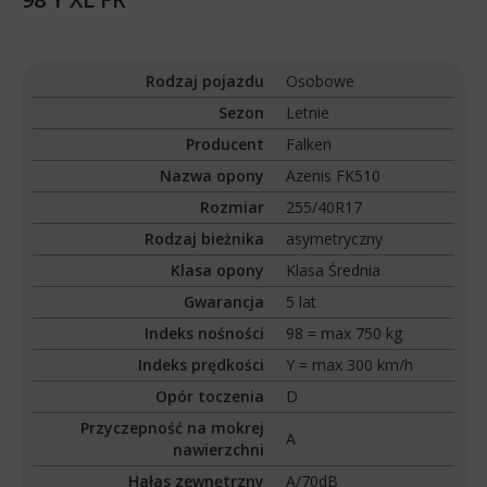
Rodzaj pojazdu
Osobowe
Sezon
Letnie
Producent
Falken
Nazwa opony
Azenis FK510
Rozmiar
255/40R17
Rodzaj bieżnika
asymetryczny
Klasa opony
Klasa Średnia
Gwarancja
5 lat
Indeks nośności
98 = max 750 kg
Indeks prędkości
Y = max 300 km/h
Opór toczenia
D
Przyczepność na mokrej
A
nawierzchni
Hałas zewnętrzny
A/70dB